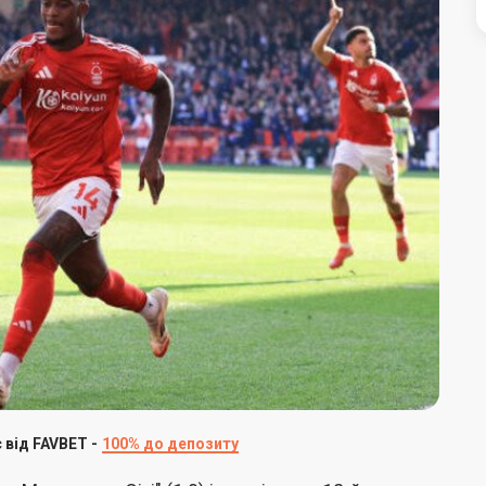
 від FAVBET -
100% до депозиту