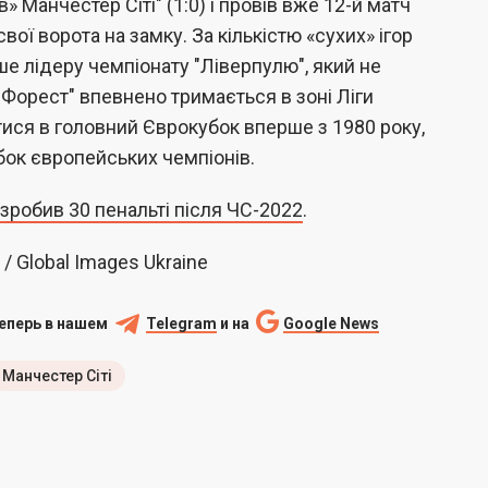
» Манчестер Сіті" (1:0) і провів вже 12-й матч
ої ворота на замку. За кількістю «сухих» ігор
е лідеру чемпіонату "Ліверпулю", який не
 "Форест" впевнено тримається в зоні Ліги
тися в головний Єврокубок вперше з 1980 року,
бок європейських чемпіонів.
 зробив 30 пенальті після ЧС-2022
.
/ Global Images Ukraine
теперь в нашем
Telegram
и на
Google News
Манчестер Сіті