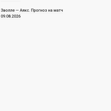
Зволле — Аякс. Прогноз на матч
09.08.2026