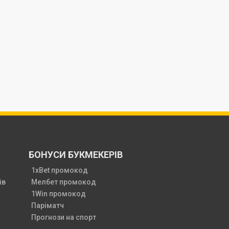
БОНУСИ БУКМЕКЕРІВ
1xBet промокод
ів
Мелбет промокод
1Win промокод
Паріматч
Прогнози на спорт