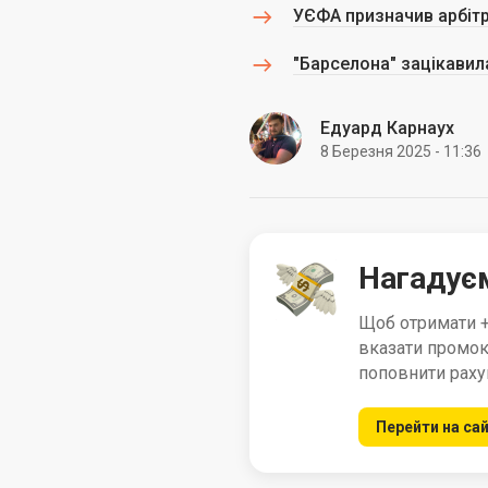
УЄФА призначив арбітр
"Барселона" зацікавил
Едуард Карнаух
8 Березня 2025 - 11:36
Нагадує
Щоб отримати +3
вказати промо
поповнити раху
Перейти на са