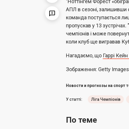
"Ноттінгем Форест «обіграв
АПЛ в сезоні, залишивши св
0
команда поступається лиш
пропускав у 13 зустрічах.
чемпіонів і може поверну
коли клуб ще вигравав Ку
Нагадаємо, що
Гаррі Кейн
Зображення: Getty Images 
Новости и прогнозы на спорт 
У статті:
Ліга Чемпіонів
По теме