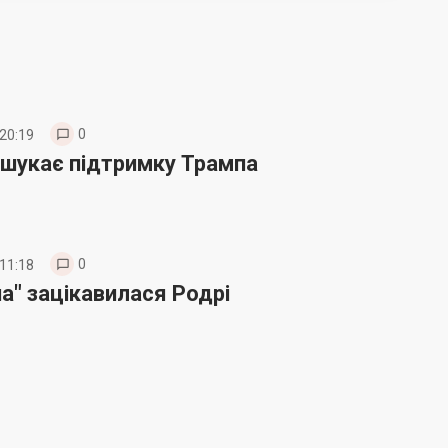
0
 20:19
 шукає підтримку Трампа
0
 11:18
а" зацікавилася Родрі