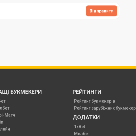
Відправити
АЩІ БУКМЕКЕРИ
РЕЙТИНГИ
Бет
Рейтинг букмекерів
лбет
Рейтинг зарубіжних букмекер
рі-Матч
ДОДАТКИ
in
1xBet
нлайн
Мелбет