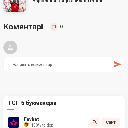
"Барселона" зацікавилася Родрі
Коментарі
0
ТОП 5 букмекерів
Favbet
Сайт
100% to dep