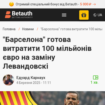
Отримай спеціальний бонус від Betauth -
5 000 ₽
UA
Головна
Новини
"Барселона" готова витратити 100 мільйо
"Барселона" готова
витратити 100 мільйонів
євро на заміну
Левандовскі
Едуард Карнаух
1 хв.
4 Березня 2025 - 11:11