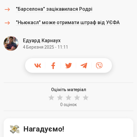
"Барселона" зацікавилася Родрі
"Ньюкасл" може отримати штраф від УЄФА
Едуард Карнаух
4 Березня 2025 - 11:11
Оцініть матеріал
0 оцінок
Нагадуємо!