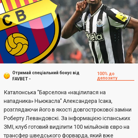
Отримай спеціальний бонус від
100% до
депозиту
FAVBET -
Каталонська "Барселона «націлилася на
нападника» Ньюкасла" Александера Ісака,
розглядаючи його в якості довгострокової заміни
Роберту Левандовскі. За інформацією іспанських
ЗМІ, клуб готовий виділити 100 мільйонів євро на
трансфер шведського форварда, який вже