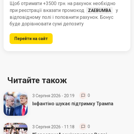
Щоб отримати +3500 грн. на рахунок необхідно
при реєстрації вказати промокод
у
ZAEBUMBA
відповідному полі і поповнити рахунок. Бонус
буде дорівнювати сумі депозиту
Перейти на сайт
Читайте також
0
3 Серпня 2026 - 20:19
Інфантіно шукає підтримку Трампа
0
3 Серпня 2026 - 11:18