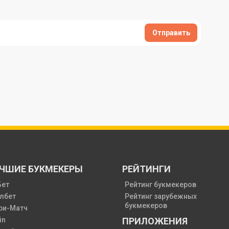
Отправить
ЧШИЕ БУКМЕКЕРЫ
РЕЙТИНГИ
Бет
Рейтинг букмекеров
лбет
Рейтинг зарубежных
букмекеров
ри-Матч
in
ПРИЛОЖЕНИЯ