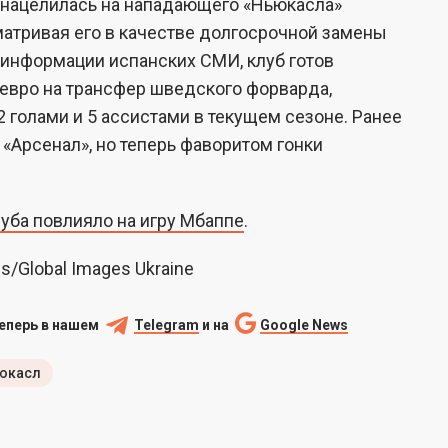
 нацелилась на нападающего «Ньюкасла»
матривая его в качестве долгосрочной замены
 информации испанских СМИ, клуб готов
евро на трансфер шведского форварда,
 голами и 5 ассистами в текущем сезоне. Ранее
 «Арсенал», но теперь фаворитом гонки
уба повлияло на игру Мбаппе
.
s/Global Images Ukraine
теперь в нашем
Telegram
и на
Google News
юкасл