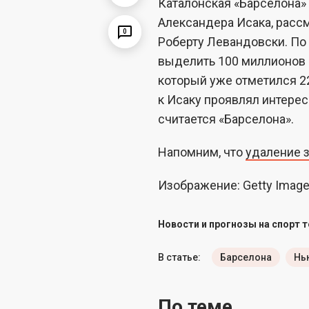
Каталонская «Барселона»
Александера Исака, расс
0
Роберту Левандовски. По
выделить 100 миллионов 
который уже отметился 22
к Исаку проявлял интерес
считается «Барселона».
Напомним, что
удаление з
Изображение: Getty Image
Новости и прогнозы на спорт 
В статье:
Барселона
Нь
По теме