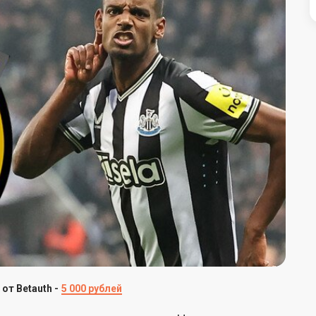
от Betauth -
5 000 рублей