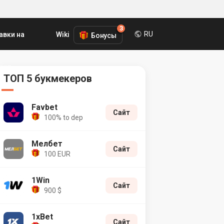
3
RU
авки на
Wiki
Бонусы
орт
ТОП 5 букмекеров
Favbet
Сайт
100% to dep
Мелбет
Сайт
100 EUR
1Win
Сайт
900 $
1xBet
Сайт