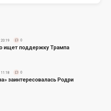
0
 20:19
о ищет поддержку Трампа
0
 11:18
а» заинтересовалась Родри