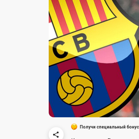
Получи специальный бонус 