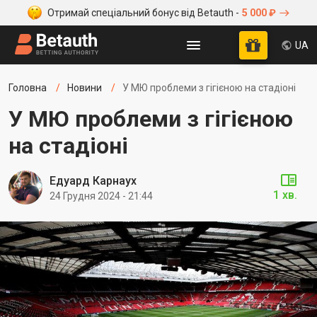
Отримай спеціальний бонус від Betauth -
5 000 ₽
UA
Головна
Новини
У МЮ проблеми з гігієною на стадіоні
У МЮ проблеми з гігієною
на стадіоні
Едуард Карнаух
1 хв.
24 Грудня 2024 - 21:44