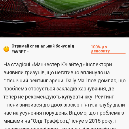
Отримай спеціальний бонус від
100% до
депозиту
FAVBET -
На стадіоні «Манчестер Юнайтед» інспектори
виявили гризунів, що негативно вплинуло на
гігієнічний рейтинг арени. Daily Mail повідомляє, що
проблема стосується закладів харчування, де
тепер не рекомендують купувати їжу. Рейтинг
гігієни знизився до двох зірок з п'яти, а клубу дали
час на усунення порушень. Відомо, що проблема з
мишами на "Олд Траффорд" існує з 2015 року, і
інспектори перевіряють стадіон кілька разів на