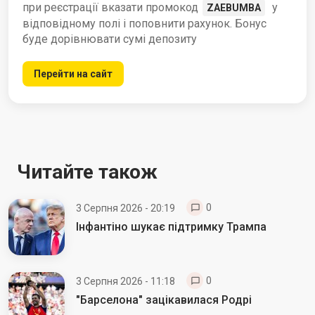
при реєстрації вказати промокод
у
ZAEBUMBA
відповідному полі і поповнити рахунок. Бонус
буде дорівнювати сумі депозиту
Перейти на сайт
Читайте також
0
3 Серпня 2026 - 20:19
Інфантіно шукає підтримку Трампа
0
3 Серпня 2026 - 11:18
"Барселона" зацікавилася Родрі