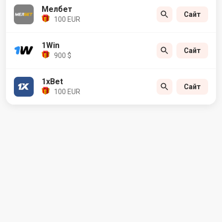
Мелбет
Сайт
100 EUR
1Win
Сайт
900 $
1xBet
Сайт
100 EUR