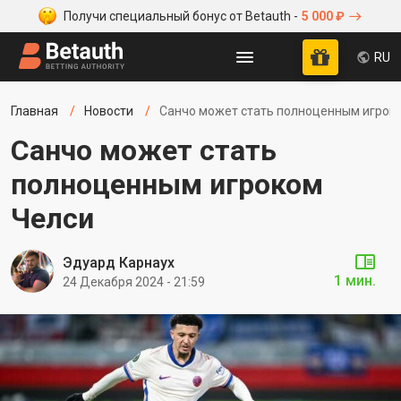
Получи специальный бонус от Betauth -
5 000 ₽
RU
Главная
Новости
Санчо может стать полноценным игрок
Санчо может стать
полноценным игроком
Челси
Эдуард Карнаух
1 мин.
24 Декабря 2024 - 21:59