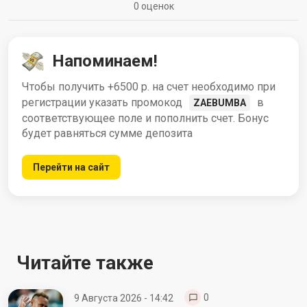
0 оценок
Напоминаем!
Чтобы получить +6500 р. на счет необходимо при
регистрации указать промокод
в
ZAEBUMBA
соответствующее поле и пополнить счет. Бонус
будет равняться сумме депозита
Перейти на сайт
Читайте также
0
9 Августа 2026 - 14:42