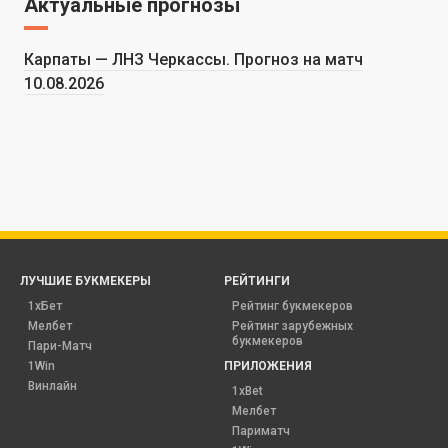
Актуальные прогнозы
Карпаты — ЛНЗ Черкассы. Прогноз на матч
10.08.2026
ЛУЧШИЕ БУКМЕКЕРЫ
РЕЙТИНГИ
1хБет
Рейтинг букмекеров
Мелбет
Рейтинг зарубежных
букмекеров
Пари-Матч
1Win
ПРИЛОЖЕНИЯ
Винлайн
1xBet
Мелбет
Париматч