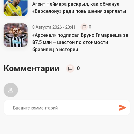
Агент Неймара раскрыл, как обманул
«Барселону» ради повышения зарплаты
0
8 Августа 2026 - 20:41
«Арсенал» подписал Бруно Гимараеша за
87,5 млн – шестой по стоимости
бразилец в истории
Комментарии
0