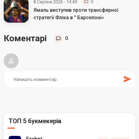
0
8 Серпня 2026 - 14:40
Ямаль виступив проти трансферної
стратегії Фліка в " Барселоні»
Коментарі
0
ТОП 5 букмекерів
Favbet