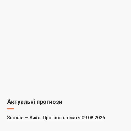
Актуальні прогнози
Зволле — Аякс. Прогноз на матч 09.08.2026