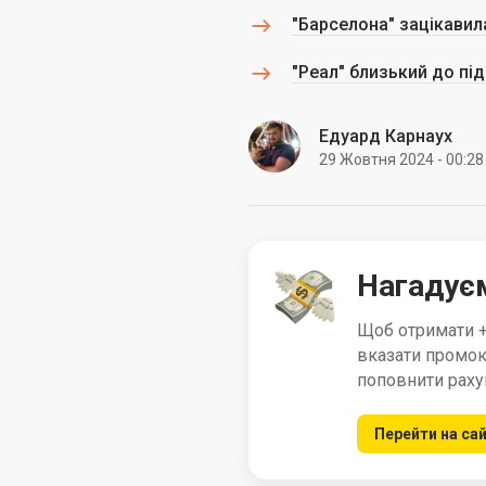
"Барселона" зацікавил
"Реал" близький до пі
Едуард Карнаух
29 Жовтня 2024 - 00:28
Нагадує
Щоб отримати +3
вказати промо
поповнити раху
Перейти на са