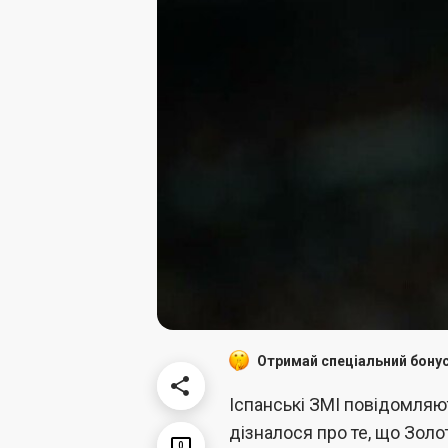
Отримай спеціальний бонус
Іспанські ЗМІ повідомляю
дізналося про те, що Зол
0