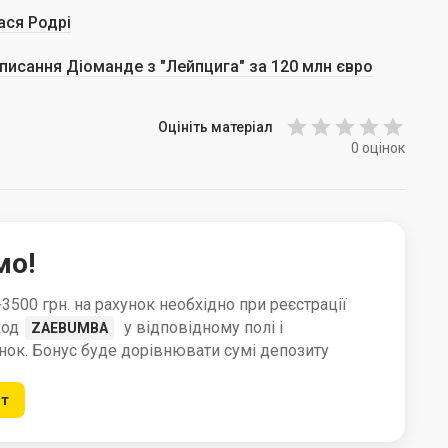
ася Родрі
дписання Діоманде з "Лейпцига" за 120 млн євро
Оцініть матеріал
0 оцінок
мо!
500 грн. на рахунок необхідно при реєстрації
код
у відповідному полі і
ZAEBUMBA
нок. Бонус буде дорівнювати сумі депозиту
йт