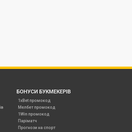
БОНУСИ БУКМЕКЕРІВ
1xBet промокод
ів
Мелбет промокод
1Win промокод
Паріматч
Прогнози на спорт