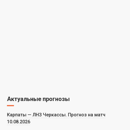
Актуальные прогнозы
Карпаты — ЛНЗ Черкассы. Прогноз на матч
10.08.2026