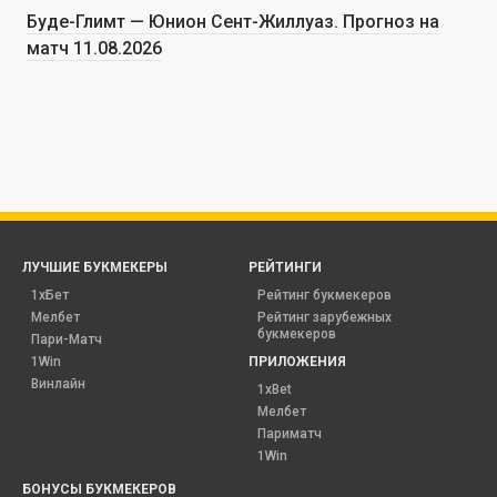
Буде-Глимт — Юнион Сент-Жиллуаз. Прогноз на
матч 11.08.2026
ЛУЧШИЕ БУКМЕКЕРЫ
РЕЙТИНГИ
1хБет
Рейтинг букмекеров
Мелбет
Рейтинг зарубежных
букмекеров
Пари-Матч
1Win
ПРИЛОЖЕНИЯ
Винлайн
1xBet
Мелбет
Париматч
1Win
БОНУСЫ БУКМЕКЕРОВ