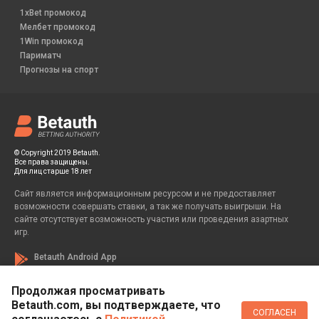
1xBet промокод
Мелбет промокод
1Win промокод
Париматч
Прогнозы на спорт
© Copyright 2019 Betauth.
Все права защищены.
Для лиц старше 18 лет
Сайт является информационным ресурсом и не предоставляет
возможности совершать ставки, а так же получать выигрыши. На
сайте отсутствует возможность участия или проведения азартных
игр.
Betauth Android App
Продолжая просматривать
Betauth.com, вы подтверждаете, что
Если вы заметили у себя признаки зависимости от азартных игр, вы
СОГЛАСЕН
всегда можете обратиться за помощью к специалисту: