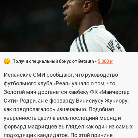
Получи специальный бонус от Betauth -
5 000 ₽
Испанские СМИ сообщают, что руководство
футбольного клуба «Реал» узнало о том, что
Золотой мяч достанется хавбеку ФК «Манчестер
Сити» Родри, ан е форварду Винисиусу Жуниору,
как предполагалось изначально. Подобная
уверенность царила весь последний месяц, и
форвард мадридцев выглядел как один из самых
подходящих кандидатов. По этой причине