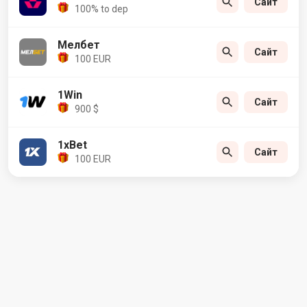
Сайт
100% to dep
Мелбет
Сайт
100 EUR
1Win
Сайт
900 $
1xBet
Сайт
100 EUR