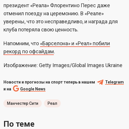
президент «Реала» Флорентино Перес даже
отменил поезду на церемонию. В «Реале»
уверены, что это несправедливо, и награда для
клуба потеряла свою ценность.
Напомним, что
«Барселона» и «Реал» побили
рекорд по офсайдам
.
Изображение: Getty Images/Global Images Ukraine
Новости и прогнозы на спорт теперь в нашем
Telegram
и на
Google News
Манчестер Сити
Реал
По теме