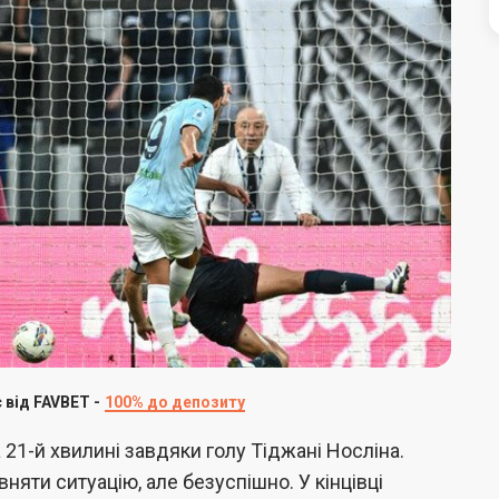
 від FAVBET -
100% до депозиту
а 21-й хвилині завдяки голу Тіджані Носліна.
няти ситуацію, але безуспішно. У кінцівці