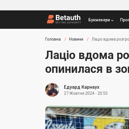
Букмекери
Про
Топ Букмекери
1xBet
Головна
Новини
Лаціо вдома розгро
Мелбет
Лаціо вдома р
Паріматч
опинилася в зо
1Win
Букмекери
Едуард Карнаух
27 Жовтня 2024 - 20:55