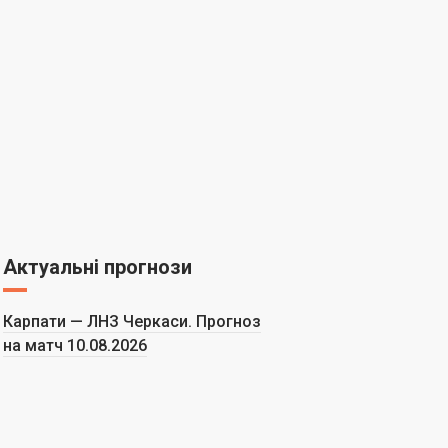
Актуальні прогнози
Карпати — ЛНЗ Черкаси. Прогноз
на матч 10.08.2026