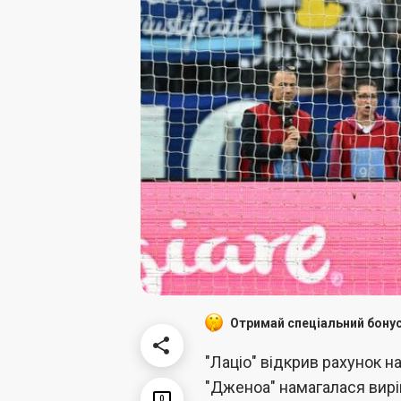
Отримай спеціальний бонус
"Лаціо" відкрив рахунок н
"Дженоа" намагалася вирів
0