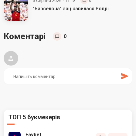
0
3 Серпня 2026 - 11:18
"Барселона" зацікавилася Родрі
Коментарі
0
ТОП 5 букмекерів
Favbet