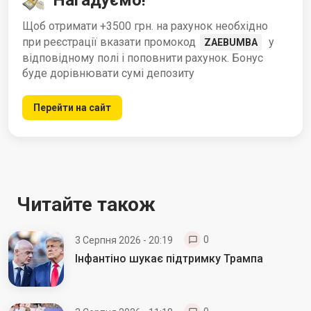
Нагадуємо!
Щоб отримати +3500 грн. на рахунок необхідно
при реєстрації вказати промокод
у
ZAEBUMBA
відповідному полі і поповнити рахунок. Бонус
буде дорівнювати сумі депозиту
Перейти на сайт
Читайте також
0
3 Серпня 2026 - 20:19
Інфантіно шукає підтримку Трампа