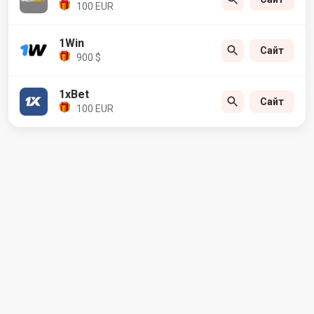
100 EUR
1Win
Сайт
900 $
1xBet
Сайт
100 EUR