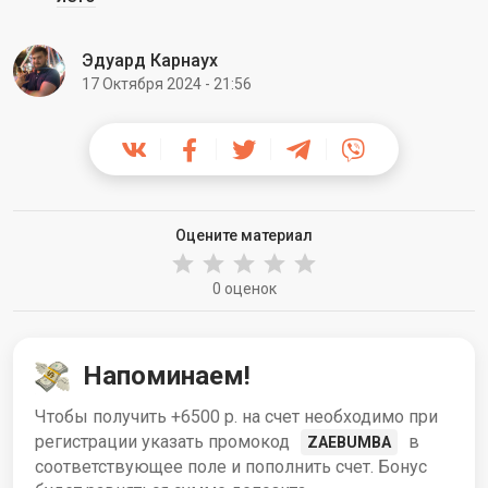
Эдуард Карнаух
17 Октября 2024 - 21:56
Оцените материал
0 оценок
Напоминаем!
Чтобы получить +6500 р. на счет необходимо при
регистрации указать промокод
в
ZAEBUMBA
соответствующее поле и пополнить счет. Бонус