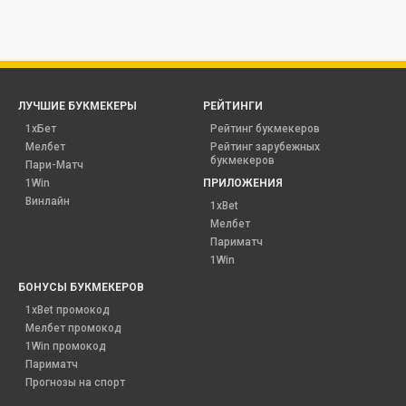
ЛУЧШИЕ БУКМЕКЕРЫ
РЕЙТИНГИ
1хБет
Рейтинг букмекеров
Мелбет
Рейтинг зарубежных
букмекеров
Пари-Матч
1Win
ПРИЛОЖЕНИЯ
Винлайн
1xBet
Мелбет
Париматч
1Win
БОНУСЫ БУКМЕКЕРОВ
1xBet промокод
Мелбет промокод
1Win промокод
Париматч
Прогнозы на спорт