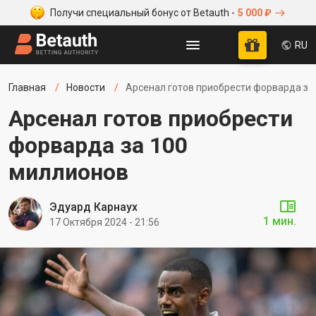
Получи специальный бонус от Betauth -
5 000 ₽
RU
Главная
Новости
Арсенал готов приобрести форварда за
Арсенал готов приобрести
форварда за 100
миллионов
Эдуард Карнаух
1 мин.
17 Октября 2024 - 21:56