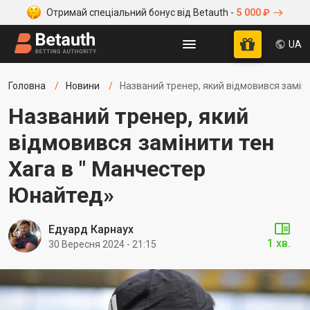
Отримай спеціальний бонус від Betauth -
5 000 ₽
UA
Головна
Новини
Названий тренер, який відмовився замін
Названий тренер, який
відмовився замінити тен
Хага в " Манчестер
Юнайтед»
Едуард Карнаух
1 хв.
30 Вересня 2024 - 21:15