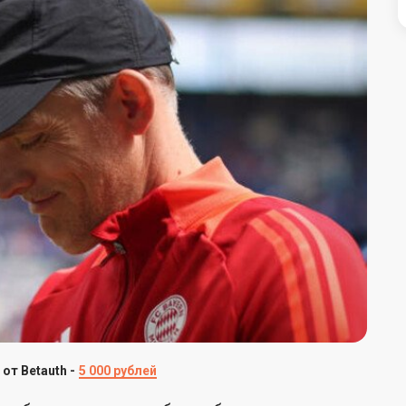
от Betauth -
5 000 рублей