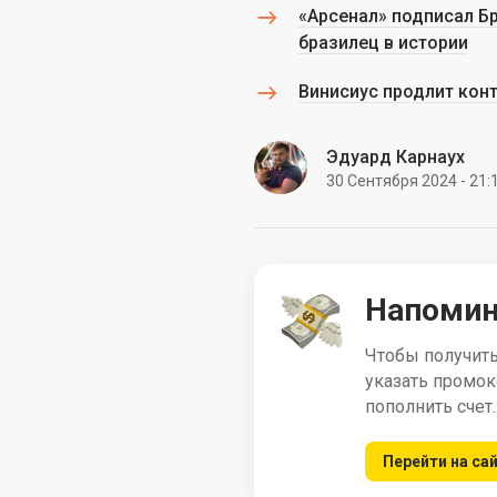
«Арсенал» подписал Бр
бразилец в истории
Винисиус продлит конт
Эдуард Карнаух
30 Сентября 2024 - 21:
Напомин
Чтобы получить
указать промо
пополнить счет
Перейти на са