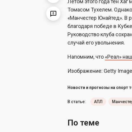
Летом этого года тен Хаг 
Томасом Тухелем. Однако
0
«Манчестер Юнайтед». В р
благодаря победе в Кубке 
Руководство клуба сохран
случай его увольнения.
Напомним, что
«Реал» наш
Изображение: Getty Image
Новости и прогнозы на спорт 
В статье:
АПЛ
Манчесте
По теме