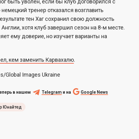
мог быть уволен, если бы клуб договорился с
 немецкий тренер отказался возглавить
езультате тен Хаг сохранил свою должность
Англии, хотя клуб завершил сезон на 8-м месте.
яет ему доверие, но изучает варианты на
ел, кем заменить Карвахалю
.
s/Global Images Ukraine
теперь в нашем
Telegram
и на
Google News
р Юнайтед