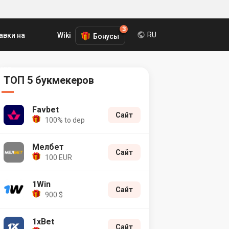
3
RU
авки на
Wiki
Бонусы
орт
ТОП 5 букмекеров
Favbet
Сайт
100% to dep
Мелбет
Сайт
100 EUR
1Win
Сайт
900 $
1xBet
Сайт