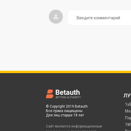
ЛУ
1х
© Copyright 2019 Betauth.
Все права защищены.
Ме
Для лиц старше 18 лет
Па
1W
Сайт является информационным