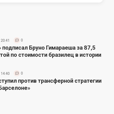
0
 20:41
 подписал Бруно Гимараеша за 87,5
той по стоимости бразилец в истории
0
 14:40
тупил против трансферной стратегии
«Барселоне»