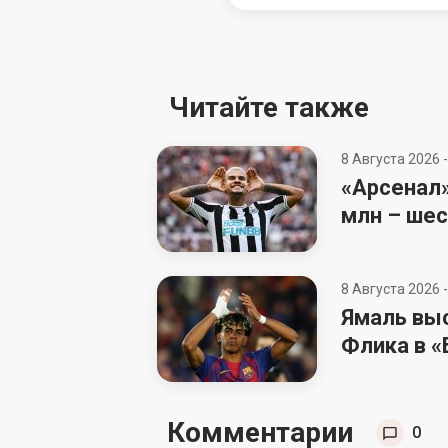
Читайте также
8 Августа 2026 -
«Арсенал»
млн – шес
8 Августа 2026 -
Ямаль выс
Флика в 
Комментарии
0