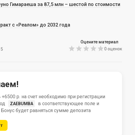
уно Гимараеша за 87,5 млн – шестой по стоимости
ракт с «Реалом» до 2032 года
Оцените материал
0 оценок
15
аем!
 +6500 р. на счет необходимо при регистрации
код
в соответствующее поле и
ZAEBUMBA
. Бонус будет равняться сумме депозита
йт