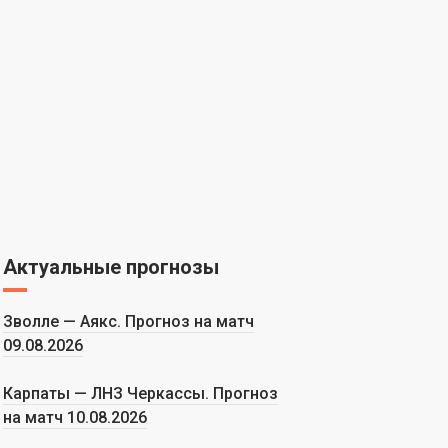
Актуальные прогнозы
Зволле — Аякс. Прогноз на матч
09.08.2026
Карпаты — ЛНЗ Черкассы. Прогноз
на матч 10.08.2026