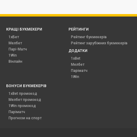
КРАЩІ БУКМЕКЕРИ
РЕЙТИНГИ
1хБет
Рейтинг букмекерів
Мелбет
Рейтинг зарубіжних букмекерів
Парі-Матч
ДОДАТКИ
1Win
1xBet
Вінлайн
Мелбет
Паріматч
1Win
БОНУСИ БУКМЕКЕРІВ
1xBet промокод
Мелбет промокод
1Win промокод
Паріматч
Прогнози на спорт