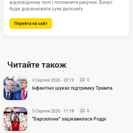
відповідному полі і поповнити рахунок. Бонус
буде дорівнювати сумі депозиту
Перейти на сайт
Читайте також
0
3 Серпня 2026 - 20:19
Інфантіно шукає підтримку Трампа
0
3 Серпня 2026 - 11:18
"Барселона" зацікавилася Родрі