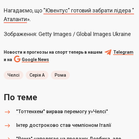
Нагадаємо, що
"Ювентус" готовий забрати лідера "
Аталанти
».
Зображення: Getty Images / Global Images Ukraine
Новости и прогнозы на спорт теперь в нашем
Telegram
и на
Google News
Челсі
Серія А
Рома
По теме
"Тоттенхем" вирвав перемогу у»Челсі"
Інтер достроково став чемпіоном Італії
"Рома" наполягає на продажу Довбика, але