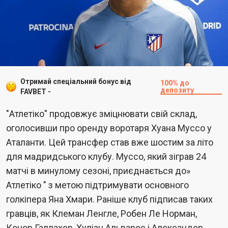
Отримай спеціальний бонус від
100% до
депозиту
FAVBET -
"Атлетіко" продовжує зміцнювати свій склад,
оголосивши про оренду воротаря Хуана Муссо у
Аталанти. Цей трансфер став вже шостим за літо
для мадридського клубу. Муссо, який зіграв 24
матчі в минулому сезоні, приєднається до»
Атлетіко " з метою підтримувати основного
голкіпера Яна Хмари. Раніше клуб підписав таких
гравців, як Клеман Ленгле, Робен Ле Норман,
Конор Галлахер, Хуліан Альварес і Александер