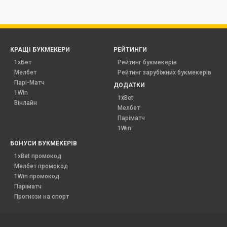
КРАЩІ БУКМЕКЕРИ
РЕЙТИНГИ
1хБет
Рейтинг букмекерів
Мелбет
Рейтинг зарубіжних букмекерів
Парі-Матч
ДОДАТКИ
1Win
1xBet
Вінлайн
Мелбет
Паріматч
1Win
БОНУСИ БУКМЕКЕРІВ
1xBet промокод
Мелбет промокод
1Win промокод
Паріматч
Прогнози на спорт