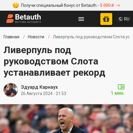
Получи специальный бонус от Betauth -
5 000 ₽
RU
Главная
Новости
Ливерпуль под руководством Слота уст
Ливерпуль под
руководством Слота
устанавливает рекорд
Эдуард Карнаух
1 мин.
26 Августа 2024 - 21:53