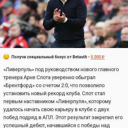
Получи специальный бонус от Betauth -
5 000 ₽
«Ливерпуль» под руководством нового главного
тренера Арне Слота уверенно обыграл
«Брентфорд» со счетом 2:0, что позволило
установить новый рекорд клуба. Слот стал
первым наставником «Ливерпуля», которому
удалось начать свою карьеру в клубе с двух
побед подряд в АПЛ. Этот результат закрепил его
успешный дебют, начавшийся с победы над