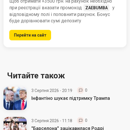
Щоб отримати +3500 грн. на рахунок необхідно
при реєстрації вказати промокод
у
ZAEBUMBA
відповідному полі і поповнити рахунок. Бонус
буде дорівнювати сумі депозиту
Перейти на сайт
Читайте також
0
3 Серпня 2026 - 20:19
Інфантіно шукає підтримку Трампа
0
3 Серпня 2026 - 11:18
"Барселона" зацікавилася Родрі