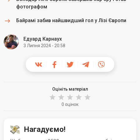
фотографом
Байрамі забив найшвидший гол у Лізі Європи
Едуард Карнаух
3 Липня 2024 - 20:58
Оцініть матеріал
0 оцінок
Нагадуємо!