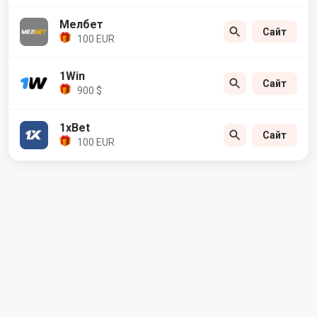
Мелбет
Сайт
100 EUR
1Win
Сайт
900 $
1xBet
Сайт
100 EUR