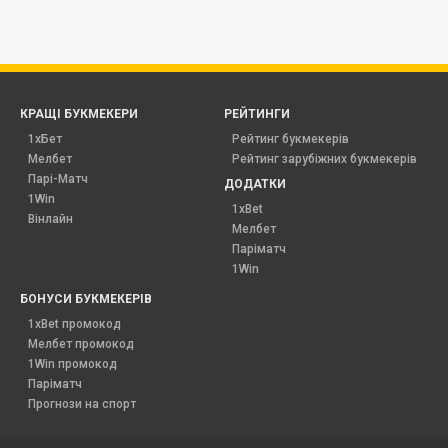
КРАЩІ БУКМЕКЕРИ
РЕЙТИНГИ
1хБет
Рейтинг букмекерів
Мелбет
Рейтинг зарубіжних букмекерів
Парі-Матч
ДОДАТКИ
1Win
1xBet
Вінлайн
Мелбет
Паріматч
1Win
БОНУСИ БУКМЕКЕРІВ
1xBet промокод
Мелбет промокод
1Win промокод
Паріматч
Прогнози на спорт