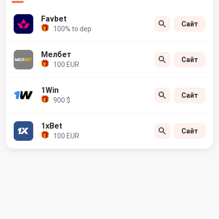
Favbet
Сайт
100% to dep
Мелбет
Сайт
100 EUR
1Win
Сайт
900 $
1xBet
Сайт
100 EUR