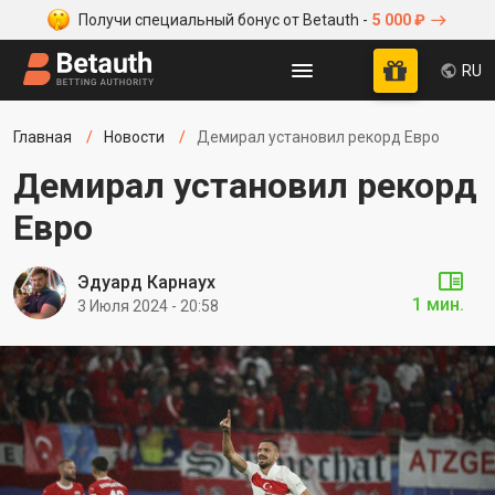
Получи специальный бонус от Betauth -
5 000 ₽
RU
Главная
Новости
Демирал установил рекорд Евро
Демирал установил рекорд
Евро
Эдуард Карнаух
1 мин.
3 Июля 2024 - 20:58