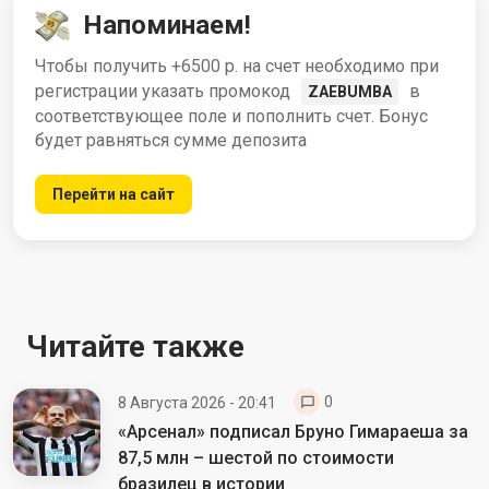
Напоминаем!
Чтобы получить +6500 р. на счет необходимо при
регистрации указать промокод
в
ZAEBUMBA
соответствующее поле и пополнить счет. Бонус
будет равняться сумме депозита
Перейти на сайт
Читайте также
0
8 Августа 2026 - 20:41
«Арсенал» подписал Бруно Гимараеша за
87,5 млн – шестой по стоимости
бразилец в истории