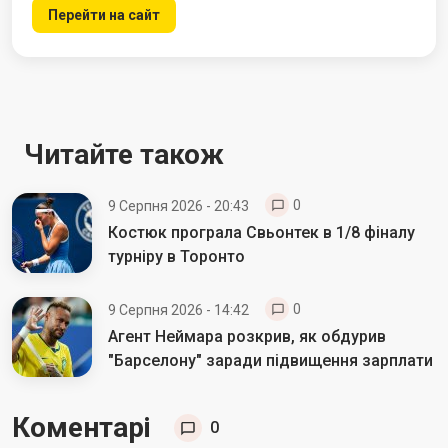
Перейти на сайт
Читайте також
0
9 Серпня 2026 - 20:43
Костюк програла Свьонтек в 1/8 фіналу
турніру в Торонто
0
9 Серпня 2026 - 14:42
Агент Неймара розкрив, як обдурив
"Барселону" заради підвищення зарплати
Коментарі
0