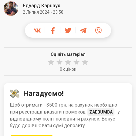
Едуард Карнаух
2 Липня 2024 - 23:58
Оцініть матеріал
0 оцінок
Нагадуємо!
Щоб отримати +3500 грн. на рахунок необхідно
при реєстрації вказати промокод
у
ZAEBUMBA
відповідному полі і поповнити рахунок. Бонус
буде дорівнювати сумі депозиту