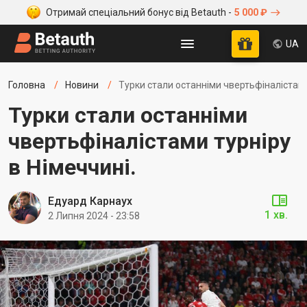
Отримай спеціальний бонус від Betauth -
5 000 ₽
UA
Головна
Новини
Турки стали останніми чвертьфіналістами
Турки стали останніми
чвертьфіналістами турніру
в Німеччині.
Едуард Карнаух
1 хв.
2 Липня 2024 - 23:58