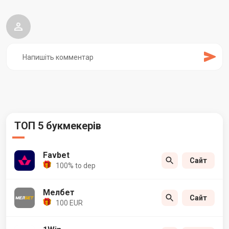
ТОП 5 букмекерів
Favbet
Сайт
100% to dep
Мелбет
Сайт
100 EUR