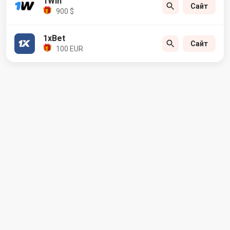
1Win
Сайт
900 $
1xBet
Сайт
100 EUR