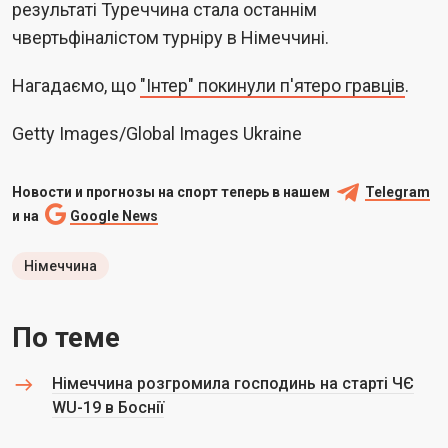
результаті Туреччина стала останнім
чвертьфіналістом турніру в Німеччині.
Нагадаємо, що
"Інтер" покинули п'ятеро гравців
.
Getty Images/Global Images Ukraine
Новости и прогнозы на спорт теперь в нашем
Telegram
и на
Google News
Німеччина
По теме
Німеччина розгромила господинь на старті ЧЄ
WU-19 в Боснії