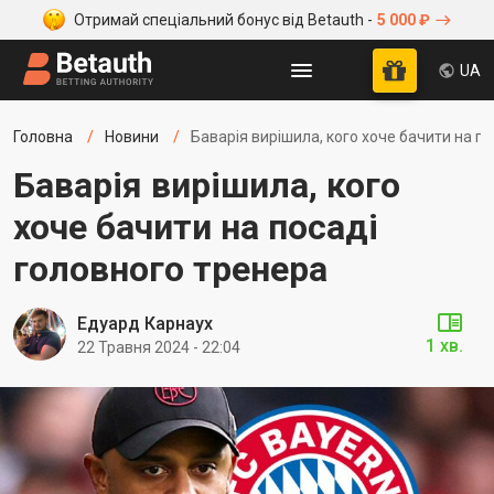
Отримай спеціальний бонус від Betauth -
5 000 ₽
UA
Головна
Новини
Баварія вирішила, кого хоче бачити на п
Баварія вирішила, кого
хоче бачити на посаді
головного тренера
Едуард Карнаух
1 хв.
22 Травня 2024 - 22:04