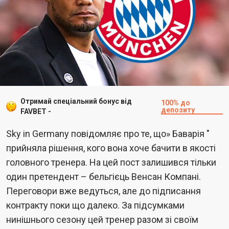
Отримай спеціальний бонус від
100% до
депозиту
FAVBET -
Sky in Germany повідомляє про те, що» Баварія "
прийняла рішення, кого вона хоче бачити в якості
головного тренера. На цей пост залишився тільки
один претендент – бельгієць Венсан Компані.
Переговори вже ведуться, але до підписання
контракту поки що далеко. За підсумками
нинішнього сезону цей тренер разом зі своїм