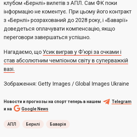
клубом «Бернлі» вилетів з АПЛ. Сам ФК поки
інформацію не коментує. При цьому його контракт
з «Бернлі» розрахований до 2028 року, і «Баварії»
доведеться оплачувати компенсацію, якщо
переговори завершаться успішно.
Нагадаємо, що
Усик виграв у Ф'юрі за очками і
став абсолютним чемпіоном світу в суперважкій
вазі.
Зображення: Getty Images / Global Images Ukraine
Новости и прогнозы на спорт теперь в нашем
Telegram
и на
Google News
АПЛ
Бернлі
Баварія