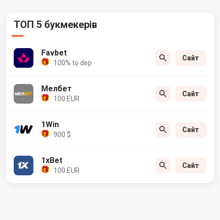
ТОП 5 букмекерів
Favbet
Сайт
100% to dep
Мелбет
Сайт
100 EUR
1Win
Сайт
900 $
1xBet
Сайт
100 EUR