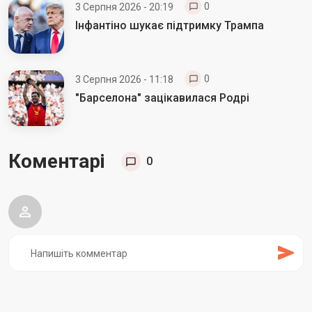
0
3 Серпня 2026 - 20:19
Інфантіно шукає підтримку Трампа
0
3 Серпня 2026 - 11:18
"Барселона" зацікавилася Родрі
Коментарі
0