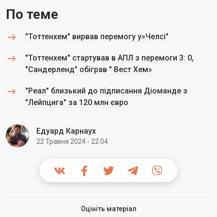
По теме
"Тоттенхем" вирвав перемогу у»Челсі"
"Тоттенхем" стартував в АПЛ з перемоги 3: 0,
"Сандерленд" обіграв " Вест Хем»
"Реал" близький до підписання Діоманде з
"Лейпцига" за 120 млн євро
Едуард Карнаух
22 Травня 2024 - 22:04
Оцініть матеріал