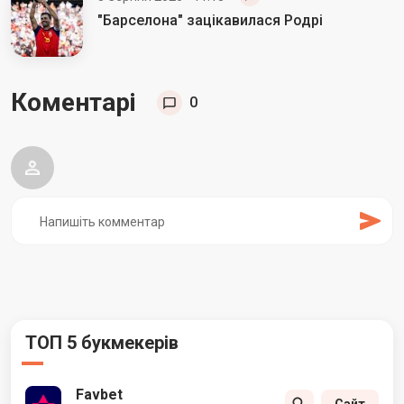
"Барселона" зацікавилася Родрі
Коментарі
0
ТОП 5 букмекерів
Favbet