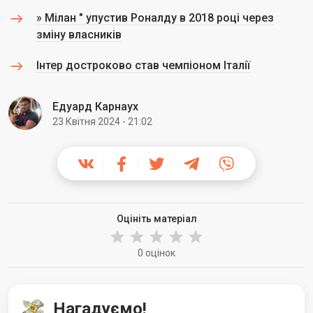
» Мілан " упустив Роналду в 2018 році через
зміну власників
Інтер достроково став чемпіоном Італії
Едуард Карнаух
23 Квітня 2024 - 21:02
Оцініть матеріал
0 оцінок
Нагадуємо!