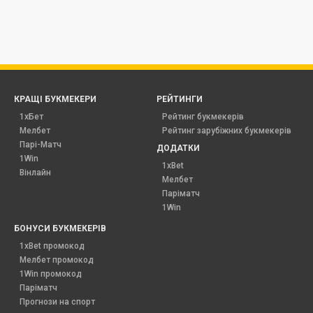
КРАЩІ БУКМЕКЕРИ
РЕЙТИНГИ
1хБет
Рейтинг букмекерів
Мелбет
Рейтинг зарубіжних букмекерів
Парі-Матч
ДОДАТКИ
1Win
1xBet
Вінлайн
Мелбет
Паріматч
1Win
БОНУСИ БУКМЕКЕРІВ
1xBet промокод
Мелбет промокод
1Win промокод
Паріматч
Прогнози на спорт