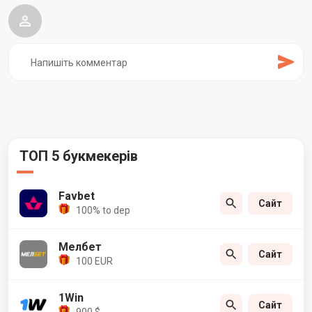
ТОП 5 букмекерів
Favbet
Сайт
100% to dep
Мелбет
Сайт
100 EUR
1Win
Сайт