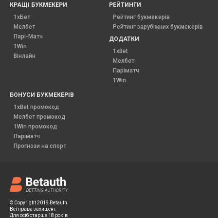
КРАЩІ БУКМЕКЕРИ
РЕЙТИНГИ
1хБет
Рейтинг букмекерів
Мелбет
Рейтинг зарубіжних букмекерів
Парі-Матч
ДОДАТКИ
1Win
1xBet
Вінлайн
Мелбет
Паріматч
1Win
БОНУСИ БУКМЕКЕРІВ
1xBet промокод
Мелбет промокод
1Win промокод
Паріматч
Прогнози на спорт
© Copyright 2019 Betauth.
Всі права захищені.
Для осіб старше 18 років