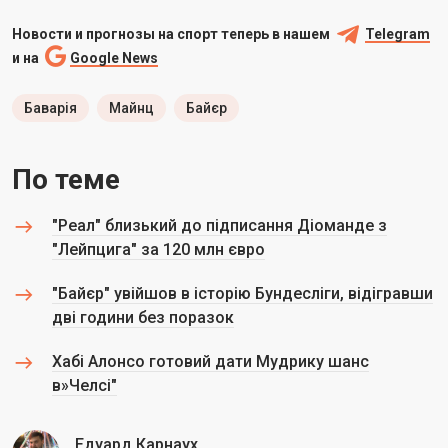
Новости и прогнозы на спорт теперь в нашем
Telegram
и на
Google News
Баварія
Майнц
Байєр
По теме
"Реал" близький до підписання Діоманде з
"Лейпцига" за 120 млн євро
"Байєр" увійшов в історію Бундесліги, відігравши
дві години без поразок
Хабі Алонсо готовий дати Мудрику шанс
в»Челсі"
Едуард Карнаух