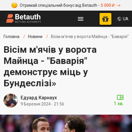
Отримай спеціальний бонус від Betauth -
5 000 ₽
UA
Головна
Новини
Вісім м'ячів у ворота Майнца - "Баварія" 
Вісім м'ячів у ворота
Майнца - "Баварія"
демонструє міць у
Бундеслізі»
Едуард Карнаух
1 хв.
9 Березня 2024 - 21:56