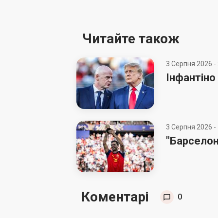
Читайте також
3 Серпня 2026 -
Інфантіно
3 Серпня 2026 -
"Барселон
Коментарі
0