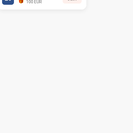
100 EUR