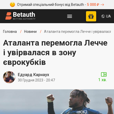
Отримай спеціальний бонус від Betauth -
5 000 ₽
UA
Головна
Новини
Аталанта перемогла Лечче і увірвалася в
Аталанта перемогла Лечче
і увірвалася в зону
єврокубків
Едуард Карнаух
1 хв.
30 Грудня 2023 - 20:47