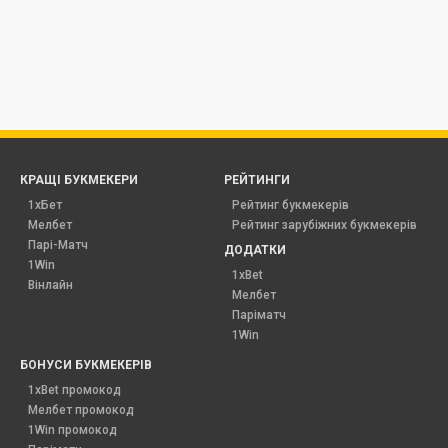
КРАЩІ БУКМЕКЕРИ
РЕЙТИНГИ
1хБет
Рейтинг букмекерів
Мелбет
Рейтинг зарубіжних букмекерів
Парі-Матч
ДОДАТКИ
1Win
1xBet
Вінлайн
Мелбет
Паріматч
1Win
БОНУСИ БУКМЕКЕРІВ
1xBet промокод
Мелбет промокод
1Win промокод