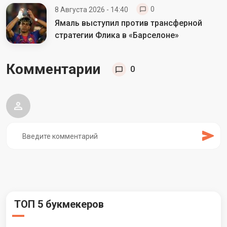
0
8 Августа 2026 - 14:40
Ямаль выступил против трансферной
стратегии Флика в «Барселоне»
Комментарии
0
ТОП 5 букмекеров