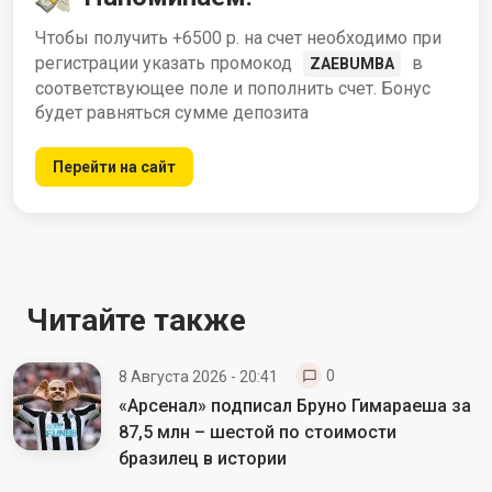
Чтобы получить +6500 р. на счет необходимо при
регистрации указать промокод
в
ZAEBUMBA
соответствующее поле и пополнить счет. Бонус
будет равняться сумме депозита
Перейти на сайт
Читайте также
0
8 Августа 2026 - 20:41
«Арсенал» подписал Бруно Гимараеша за
87,5 млн – шестой по стоимости
бразилец в истории