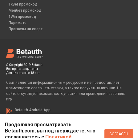
1xBet промокод
Мелбет промокод
1Win промокод
Париматч
Прогнозы на спорт
© Copyright 2019 Betauth.
Все права защищены.
Для лиц старше 18 лет
Сайт является информационным ресурсом и не предоставляет
возможности совершать ставки, а так же получать выигрыши. На
сайте отсутствует возможность участия или проведения азартных
игр.
Betauth Android App
Продолжая просматривать
Betauth.com, вы подтверждаете, что
Если вы заметили у себя признаки зависимости от азартных игр, вы
СОГЛАСЕН
всегда можете обратиться за помощью к специалисту:
соглашаетесь c
Политикой