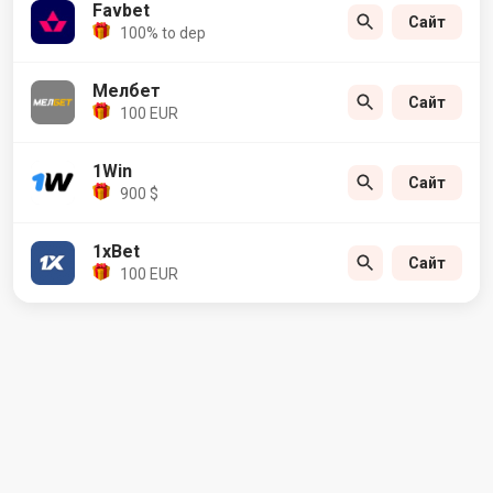
Favbet
Сайт
100% to dep
Мелбет
Сайт
100 EUR
1Win
Сайт
900 $
1xBet
Сайт
100 EUR