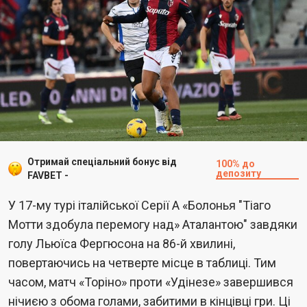
Отримай спеціальний бонус від
100% до
депозиту
FAVBET -
У 17-му турі італійської Серії А «Болонья "Тіаго
Мотти здобула перемогу над» Аталантою" завдяки
голу Льюїса Фергюсона на 86-й хвилині,
повертаючись на четверте місце в таблиці. Тим
часом, матч «Торіно» проти «Удінезе» завершився
нічиєю з обома голами, забитими в кінцівці гри. Ці