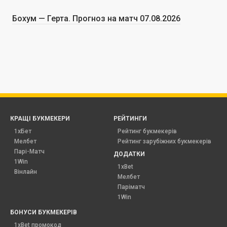
Бохум — Герта. Прогноз на матч 07.08.2026
КРАЩІ БУКМЕКЕРИ
РЕЙТИНГИ
1хБет
Рейтинг букмекерів
Мелбет
Рейтинг зарубіжних букмекерів
Парі-Матч
ДОДАТКИ
1Win
1xBet
Вінлайн
Мелбет
Паріматч
1Win
БОНУСИ БУКМЕКЕРІВ
1xBet промокод