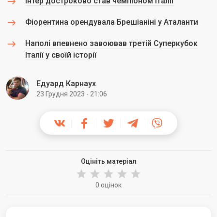
Інтер достроково став чемпіоном Італії
Фіорентина орендувала Брешіаніні у Аталанти
Наполі впевнено завоював третій Суперкубок
Італії у своїй історії
Едуард Карнаух
23 Грудня 2023 - 21:06
Оцініть матеріал
0 оцінок