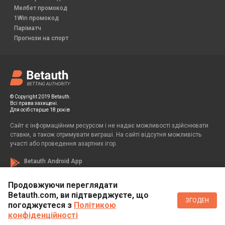
Мелбет промокод
1Win промокод
Паріматч
Прогнози на спорт
© Copyright 2019 Betauth.
Всі права захищені.
Для осіб старше 18 років
Сайт є інформаційним ресурсом і не надає можливості здійснювати
ставки, а також отримувати виграші. На сайті відсутня можливість
участі або проведення азартних ігор.
Betauth Android App
Продовжуючи переглядати
Betauth.com, ви підтверджуєте, що
Если вы заметили у себя признаки зависимости от азартных игр, вы
ЗГОДЕН
всегда можете обратиться за помощью к специалисту:
погоджуєтеся з
Політикою
конфіденційності