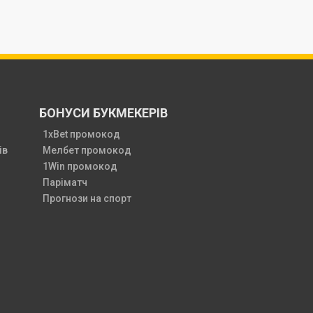
БОНУСИ БУКМЕКЕРІВ
1xBet промокод
ів
Мелбет промокод
1Win промокод
Паріматч
Прогнози на спорт