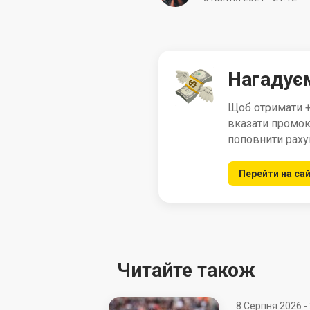
Нагадує
Щоб отримати +3
вказати промо
поповнити раху
Перейти на са
Читайте також
8 Серпня 2026 -