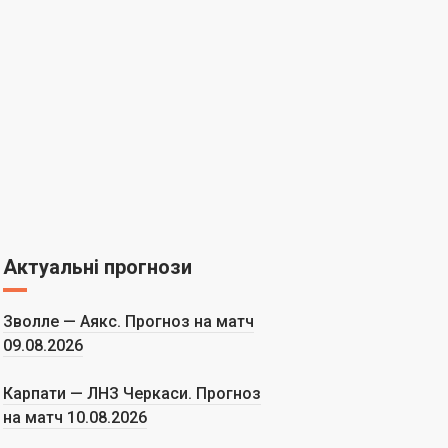
Актуальні прогнози
Зволле — Аякс. Прогноз на матч
09.08.2026
Карпати — ЛНЗ Черкаси. Прогноз
на матч 10.08.2026