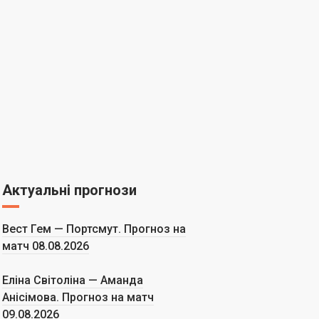
Актуальні прогнози
Вест Гем — Портсмут. Прогноз на
матч 08.08.2026
Еліна Світоліна — Аманда
Анісімова. Прогноз на матч
09.08.2026