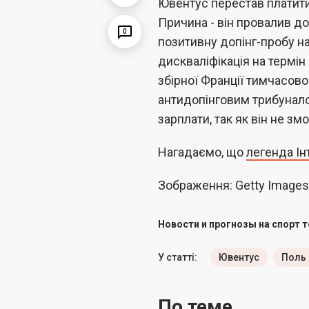
Ювентус перестав платити
Причина - він провалив до
0
позитивну допінг-пробу н
дискваліфікація на термін
збірної Франції тимчасов
антидопінговим трибуналом
зарплати, так як він не з
Нагадаємо, що
легенда Ін
Зображення: Getty Images 
Новости и прогнозы на спорт 
У статті:
Ювентус
Поль 
По теме