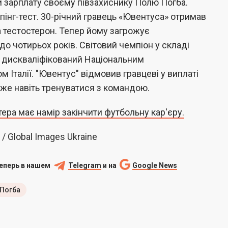
 зарплату своєму півзахиснику Полю Погба.
пінг-тест. 30-річний гравець «Ювентуса» отримав
а тестостерон. Тепер йому загрожує
 до чотирьох років. Світовий чемпіон у складі
о дискваліфікований Національним
 Італії. "Ювентус" відмовив гравцеві у виплаті
може навіть тренуватися з командою.
тера має намір закінчити футбольну кар'єру.
/ Global Images Ukraine
теперь в нашем
Telegram
и на
Google News
Погба