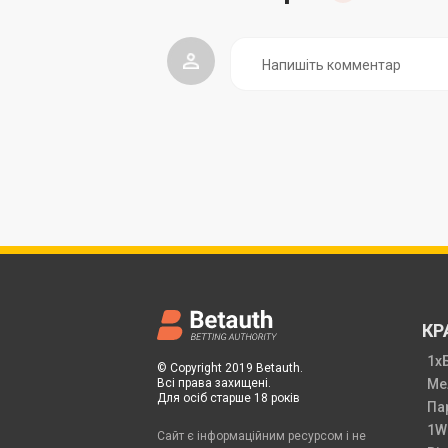
КР
1х
© Copyright 2019 Betauth.
Всі права захищені.
Ме
Для осіб старше 18 років
Па
1W
Сайт є інформаційним ресурсом і не