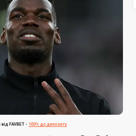
 від FAVBET -
100% до депозиту