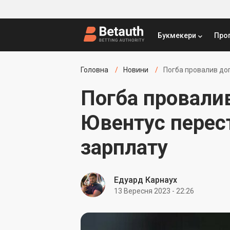
Букмекери
Про
Топ Букмекери
1xBet
Головна
Новини
Погба провалив доп
Мелбет
Погба провалив
Паріматч
Ювентус перес
1Win
зарплату
Букмекери
Едуард Карнаух
13 Вересня 2023 - 22:26