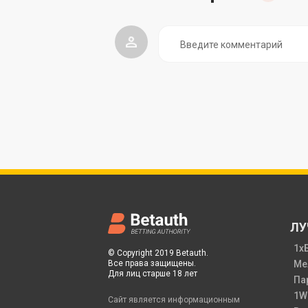
ЛУ
1х
© Copyright 2019 Betauth.
Все права защищены.
Ме
Для лиц старше 18 лет
Па
1W
Сайт является информационным