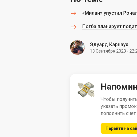
«Милан» упустил Ронал
Погба планирует пода
Эдуард Карнаух
13 Сентября 2023 - 22:
Напомин
Чтобы получить
указать промо
пополнить счет
Перейти на са