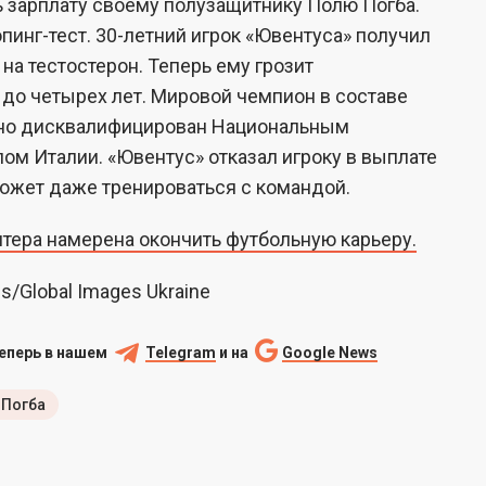
ь зарплату своему полузащитнику Полю Погба.
пинг-тест. 30-летний игрок «Ювентуса» получил
на тестостерон. Теперь ему грозит
 до четырех лет. Мировой чемпион в составе
но дисквалифицирован Национальным
ом Италии. «Ювентус» отказал игроку в выплате
сможет даже тренироваться с командой.
тера намерена окончить футбольную карьеру.
s/Global Images Ukraine
теперь в нашем
Telegram
и на
Google News
 Погба