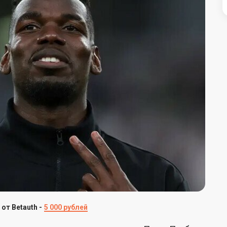
от Betauth -
5 000 рублей