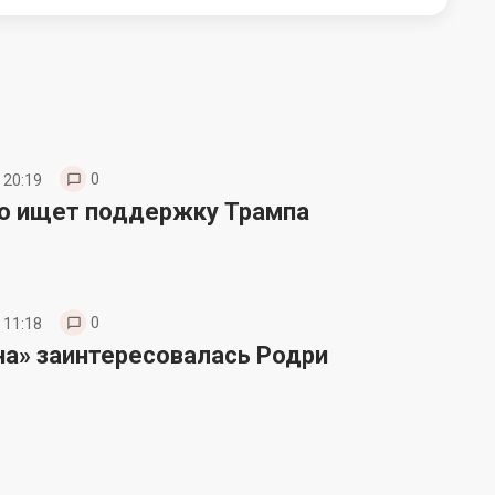
0
 20:19
о ищет поддержку Трампа
0
 11:18
а» заинтересовалась Родри