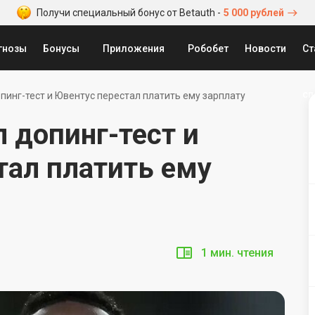
Получи специальный бонус от Betauth -
5 000 рублей
гнозы
Бонусы
Приложения
Робобет
Новости
Ст
1xBet
Мелбет
сп
пинг-тест и Ювентус перестал платить ему зарплату
Мелбет
1xBet
 допинг-тест и
Париматч
Париматч
тал платить ему
Лига Ставок
1Win
1Win
Винлайн
1 мин. чтения