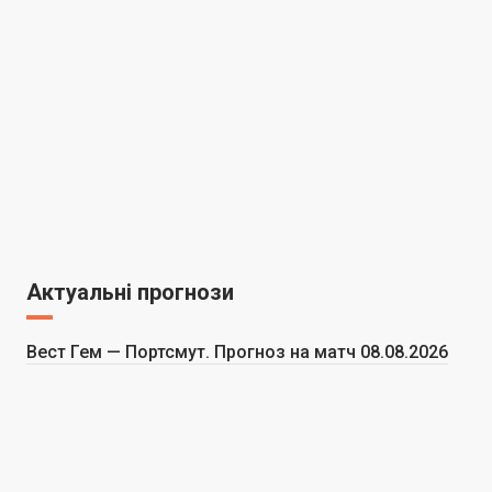
Актуальні прогнози
Вест Гем — Портсмут. Прогноз на матч 08.08.2026