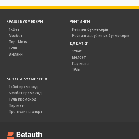
КРАЩІ БУКМЕКЕРИ
РЕЙТИНГИ
1хБет
Рейтинг букмекерів
Мелбет
Рейтинг зарубіжних букмекерів
Парі-Матч
ДОДАТКИ
1Win
1xBet
Вінлайн
Мелбет
Паріматч
1Win
БОНУСИ БУКМЕКЕРІВ
1xBet промокод
Мелбет промокод
1Win промокод
Паріматч
Прогнози на спорт