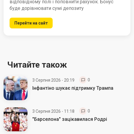
відповідному полі і поповнити рахунок. Бонус
буде дорівнювати сумі депозиту
Перейти на сайт
Читайте також
0
3 Серпня 2026 - 20:19
Інфантіно шукає підтримку Трампа
0
3 Серпня 2026 - 11:18
"Барселона" зацікавилася Родрі