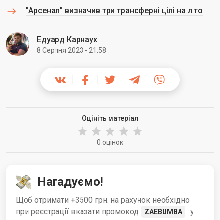
"Арсенал" визначив три трансферні цілі на літо
Едуард Карнаух
8 Серпня 2023 - 21:58
Оцініть матеріал
0 оцінок
Нагадуємо!
Щоб отримати +3500 грн. на рахунок необхідно
при реєстрації вказати промокод
у
ZAEBUMBA