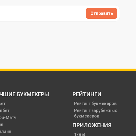
Отправить
ЧШИЕ БУКМЕКЕРЫ
РЕЙТИНГИ
Бет
Рейтинг букмекеров
лбет
Рейтинг зарубежных
букмекеров
ри-Матч
in
ПРИЛОЖЕНИЯ
нлайн
1xBet