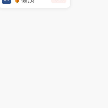
100 EUR