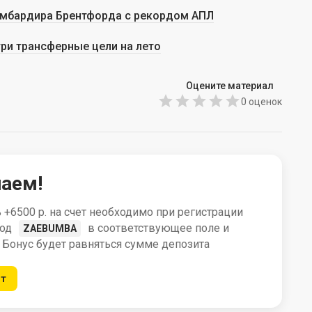
омбардира Брентфорда с рекордом АПЛ
три трансферные цели на лето
Оцените материал
0 оценок
аем!
 +6500 р. на счет необходимо при регистрации
код
в соответствующее поле и
ZAEBUMBA
. Бонус будет равняться сумме депозита
йт