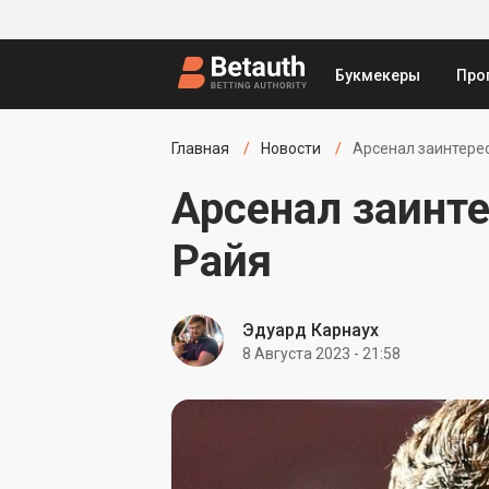
Букмекеры
Про
Топ Букмекеры
1xBet
Главная
Новости
Арсенал заинтере
Мелбет
Арсенал заинт
Париматч
Райя
1Win
Букмекеры
Эдуард Карнаух
8 Августа 2023 - 21:58