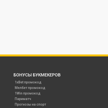
БОНУСЫ БУКМЕКЕРОВ
1xBet промокод
Мелбет промокод
1Win промокод
Париматч
Прогнозы на спорт