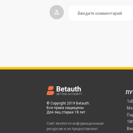
ЛУ
1х
© Copyright 2019 Betauth.
Все права защищены.
Ме
Для лиц старше 18 лет
Па
1W
Сайт является информационным
Ви
ресурсом и не предоставляет