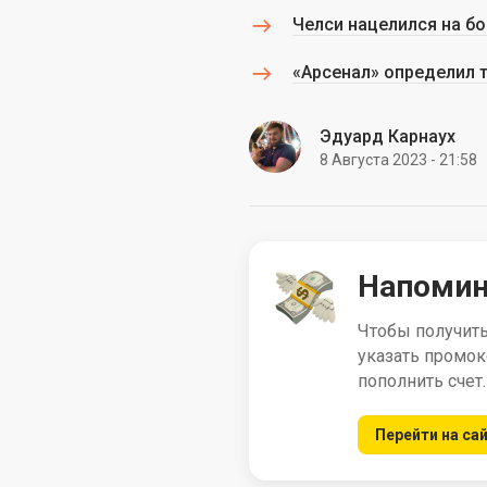
Челси нацелился на б
«Арсенал» определил 
Эдуард Карнаух
8 Августа 2023 - 21:58
Напомин
Чтобы получить
указать промо
пополнить счет
Перейти на са