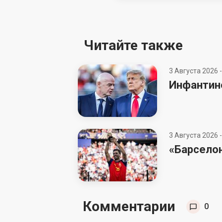
Читайте также
3 Августа 2026 -
Инфантин
3 Августа 2026 -
«Барселон
Комментарии
0