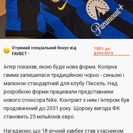
Отримай спеціальний бонус від
100% до
депозиту
FAVBET -
Інтер показав, якою буде нова форма. Колірна
гамма залишилася традиційною чорно - синьою і
малюнок-стандартний для клубу Піксель. Над
розробкою форми працювали представники
нового спонсора Nike. Контракт з ним і Інтером був
продовжений до 2031 року. Щороку вигода ФК
становить 25 мільйонів євро.
Нагадаємо, що
18-річний хавбек став учасником