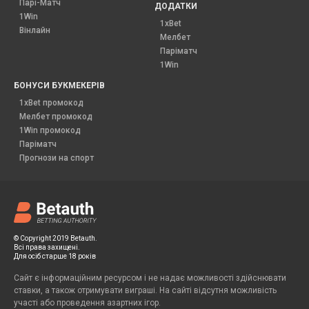
Парі-Матч
ДОДАТКИ
1Win
1xBet
Вінлайн
Мелбет
Паріматч
1Win
БОНУСИ БУКМЕКЕРІВ
1xBet промокод
Мелбет промокод
1Win промокод
Паріматч
Прогнози на спорт
© Copyright 2019 Betauth.
Всі права захищені.
Для осіб старше 18 років
Сайт є інформаційним ресурсом і не надає можливості здійснювати
ставки, а також отримувати виграші. На сайті відсутня можливість
участі або проведення азартних ігор.