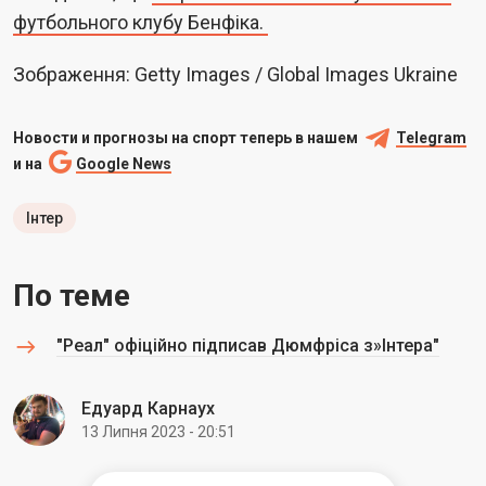
футбольного клубу Бенфіка.
Зображення: Getty Images / Global Images Ukraine
Новости и прогнозы на спорт теперь в нашем
Telegram
и на
Google News
Інтер
По теме
"Реал" офіційно підписав Дюмфріса з»Інтера"
Едуард Карнаух
13 Липня 2023 - 20:51