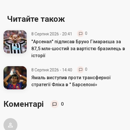
Читайте також
0
8 Серпня 2026 - 20:41
"Арсенал" підписав Бруно Гімараєша за
87,5 млн-шостий за вартістю бразилець в
історії
0
8 Серпня 2026 - 14:40
Ямаль виступив проти трансферної
стратегії Фліка в " Барселоні»
Коментарі
0