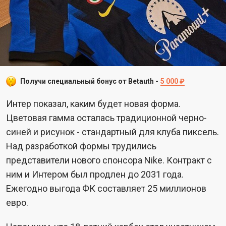
Получи специальный бонус от Betauth -
5 000 ₽
Интер показал, каким будет новая форма.
Цветовая гамма осталась традиционной черно-
синей и рисунок - стандартный для клуба пиксель.
Над разработкой формы трудились
представители нового спонсора Nike. Контракт с
ним и Интером был продлен до 2031 года.
Ежегодно выгода ФК составляет 25 миллионов
евро.