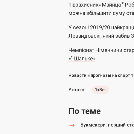
півзахисник» Майнца " Ро
можна збільшити суму ст
У сезоні 2019/20 найкра
Левандовскі, який забив 3
Чемпіонат Німеччини стар
«" Шальке»
.
Новости и прогнозы на спорт 
У статті:
1xBet
По теме
Букмекери: перший ета