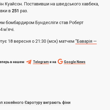
бін Куайсон. Поставивши на шведського хавбека,
авки в
251
раз.
щим бомбардиром Бундесліги став Роберт
4 м'ячі.
тує 18 вересня о 21:30 (мск) матчем
"Баварія —
теперь в нашем
Telegram
и на
Google News
п хокейного Євротуру виграють фіни