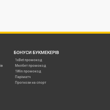
БОНУСИ БУКМЕКЕРІВ
1xBet промокод
ів
Мелбет промокод
1Win промокод
Паріматч
Прогнози на спорт