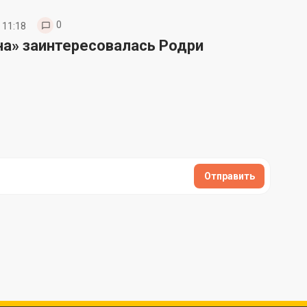
0
 11:18
а» заинтересовалась Родри
Отправить