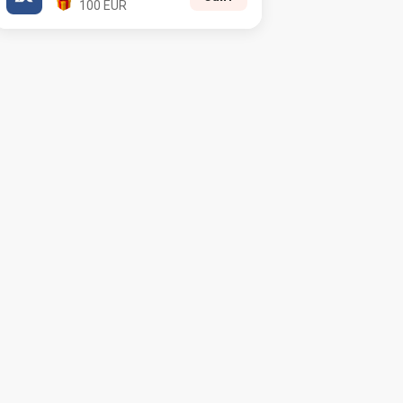
100 EUR