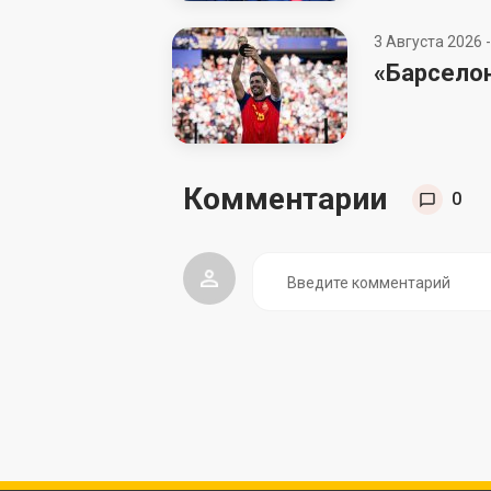
3 Августа 2026 -
«Барселон
Комментарии
0