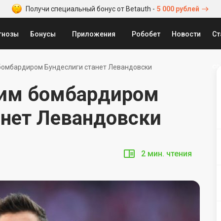
Получи специальный бонус от Betauth -
5 000 рублей
гнозы
Бонусы
Приложения
Робобет
Новости
Ст
1xBet
Мелбет
сп
 бомбардиром Бундеслиги станет Левандовски
Мелбет
1xBet
шим бомбардиром
Париматч
Париматч
анет Левандовски
Лига Ставок
1Win
1Win
Винлайн
2 мин. чтения