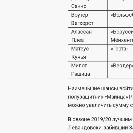
Санчо
Воутер
«Вольфс
Вегхорст
Алассан
«Борусс
Плеа
Мёнхенг
Матеус
«Герта»
Кунья
Милот
«Вердер
Рашица
Наименьшие шансы войти
полузащитник «Майнца» Ро
можно увеличить сумму с
В сезоне 2019/20 лучшим
Левандовски, забивший 3