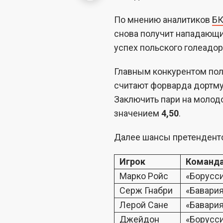
По мнению аналитиков
БК
снова получит нападающи
успех польского голеадо
Главным конкурентом пол
считают форварда дортму
Заключить пари на молод
значением
4,50
.
Далее шансы претендентов
Игрок
Команд
Марко Ройс
«Борусс
Серж Гнабри
«Бавари
Лерой Сане
«Бавари
Джейдон
«Борусс