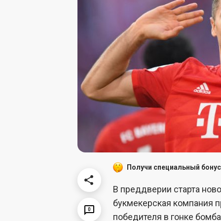
Получи специальный бонус 
В преддверии старта ново
букмекерская компания п
0
победителя в гонке бомб