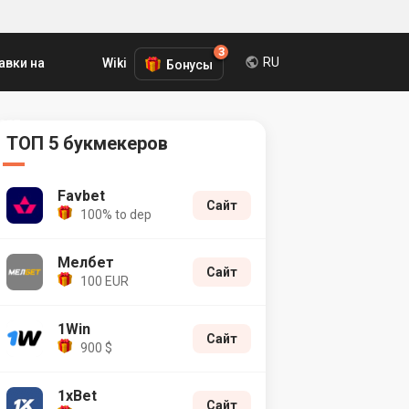
3
RU
авки на
Wiki
Бонусы
орт
ТОП 5 букмекеров
Favbet
Сайт
100% to dep
Мелбет
Сайт
100 EUR
1Win
Сайт
900 $
1xBet
Сайт