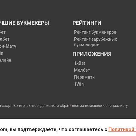
ЧШИЕ БУКМЕКЕРЫ
РЕЙТИНГИ
Бет
Рейтинг букмекеров
лбет
Рейтинг зарубежных
букмекеров
ри-Матч
in
ПРИЛОЖЕНИЯ
нлайн
1xBet
Мелбет
Париматч
1Win
т азартных игр, вы всегда можете обратиться за помощью к специалисту:
com, вы подтверждаете, что соглашаетесь c
Политикой