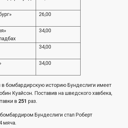
бург»
26,00
ия»
34,00
ладбах
34,00
»
34,00
 в бомбардирскую историю Бундеслиги имеет
бин Куайсон. Поставив на шведского хавбека,
тавки в
251
раз.
 бомбардиром Бундеслиги стал Роберт
4 мяча.