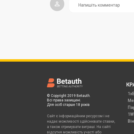
КР
1х
© Copyright 2019 Betauth.
Всі права захищені.
Ме
Для осіб старше 18 років
Па
1W
Сайт є інформаційним ресурсом і не
Ві
надає можливості здійснювати ставки,
а також отримувати виграші. На сайті
відсутня можливість участі або