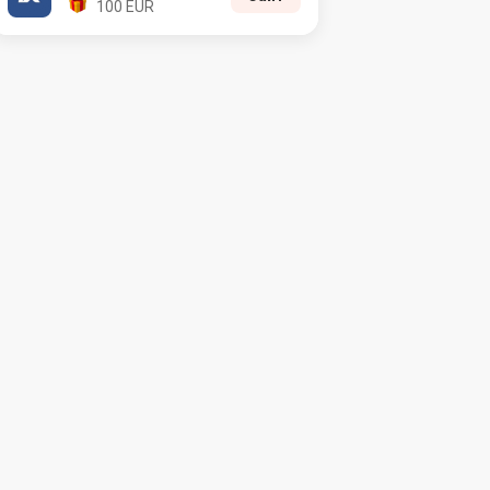
100 EUR