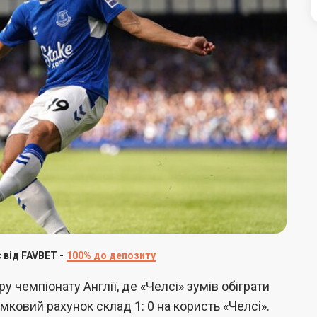
 від FAVBET -
100% до депозиту
 чемпіонату Англії, де «Челсі» зумів обіграти
умковий рахунок склад 1: 0 на користь «Челсі».