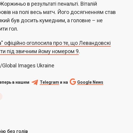
Жоржиньо в результаті пенальті. Віталій
провів на полі весь матч. Його досягненням став
 який був досить кумедним, а головне – не
ти гол.
" офіційно оголосила про те, що Левандовскі
грати під звичним йому номером 9
.
Global Images Ukraine
теперь в нашем
Telegram
и на
Google News
рію без голів