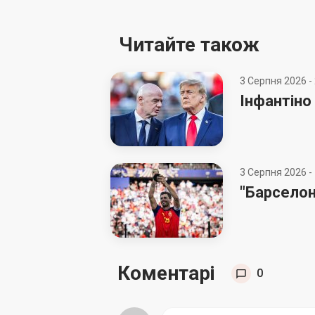
Читайте також
3 Серпня 2026 -
Інфантіно
3 Серпня 2026 -
"Барселон
Коментарі
0