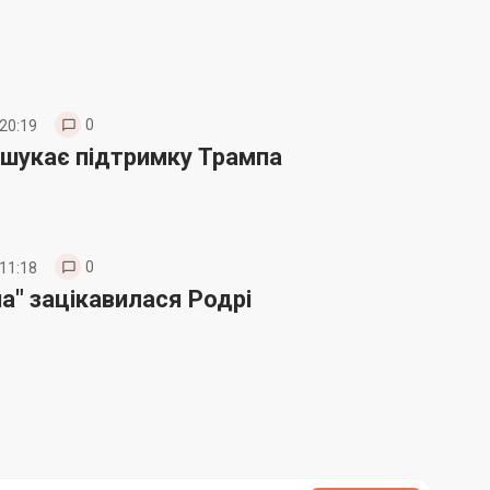
0
 20:19
 шукає підтримку Трампа
0
 11:18
а" зацікавилася Родрі