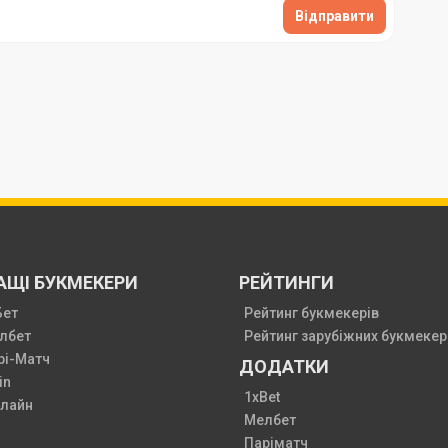
Відправити
АЩІ БУКМЕКЕРИ
РЕЙТИНГИ
Бет
Рейтинг букмекерів
лбет
Рейтинг зарубіжних букмекер
рі-Матч
ДОДАТКИ
in
1xBet
нлайн
Мелбет
Паріматч