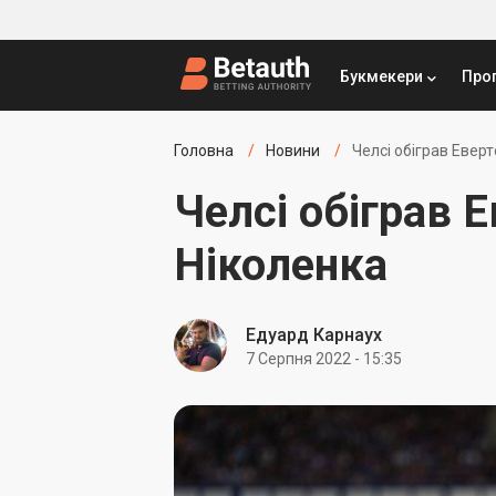
Букмекери
Про
Топ Букмекери
1xBet
Головна
Новини
Челсі обіграв Еверт
Мелбет
Челсі обіграв Е
Паріматч
Ніколенка
1Win
Букмекери
Едуард Карнаух
7 Серпня 2022 - 15:35