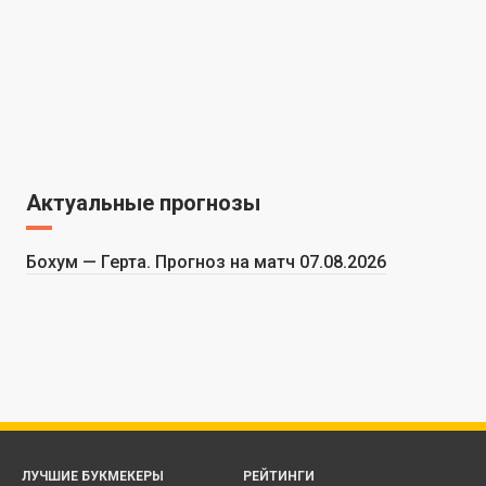
Актуальные прогнозы
Бохум — Герта. Прогноз на матч 07.08.2026
ЛУЧШИЕ БУКМЕКЕРЫ
РЕЙТИНГИ