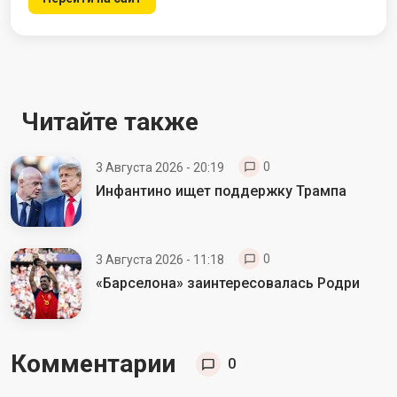
Читайте также
0
3 Августа 2026 - 20:19
Инфантино ищет поддержку Трампа
0
3 Августа 2026 - 11:18
«Барселона» заинтересовалась Родри
Комментарии
0