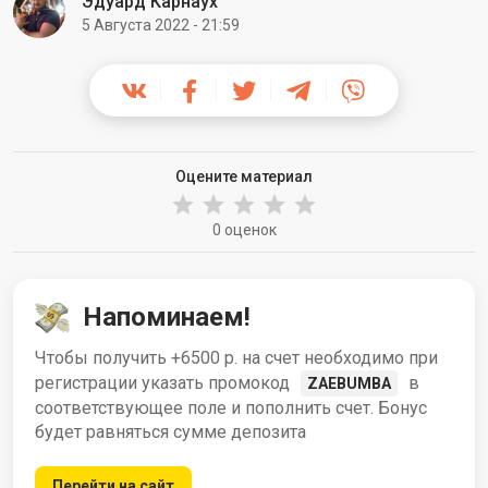
Эдуард Карнаух
5 Августа 2022 - 21:59
Оцените материал
0 оценок
Напоминаем!
Чтобы получить +6500 р. на счет необходимо при
регистрации указать промокод
в
ZAEBUMBA
соответствующее поле и пополнить счет. Бонус
будет равняться сумме депозита
Перейти на сайт