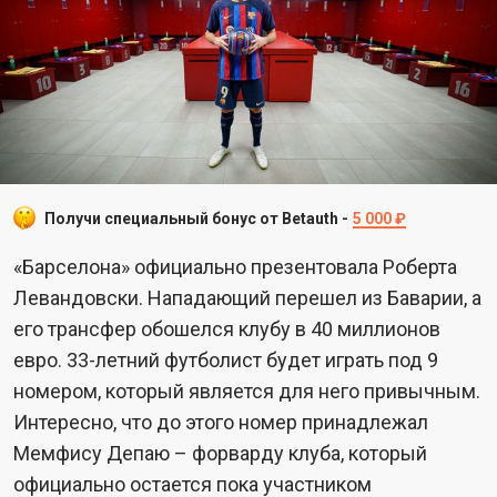
Получи специальный бонус от Betauth -
5 000 ₽
«Барселона» официально презентовала Роберта
Левандовски. Нападающий перешел из Баварии, а
его трансфер обошелся клубу в 40 миллионов
евро. 33-летний футболист будет играть под 9
номером, который является для него привычным.
Интересно, что до этого номер принадлежал
Мемфису Депаю – форварду клуба, который
официально остается пока участником