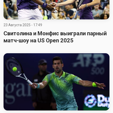
23 Августа 2025 - 17:49
Свитолина и Монфис выиграли парный
матч-шоу на US Open 2025