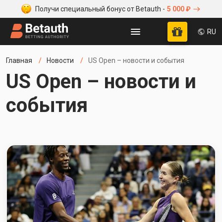
Получи специальный бонус от Betauth -
5 000 ₽
RU
Главная
Новости
US Open – новости и события
US Open – новости и
события