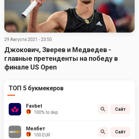
29 Августа 2021 - 23:50
Джокович, Зверев и Медведев -
главные претенденты на победу в
финале US Open
ТОП 5 букмекеров
Favbet
Сайт
100% to dep
Мелбет
Сайт
100 EUR