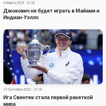
4 Марта 2023 - 21:24
Джокович не будет играть в Майами и
Индиан-Уэллс
12 Сентября 2022 - 21:18
Ига Свентек стала первой ракеткой
мира