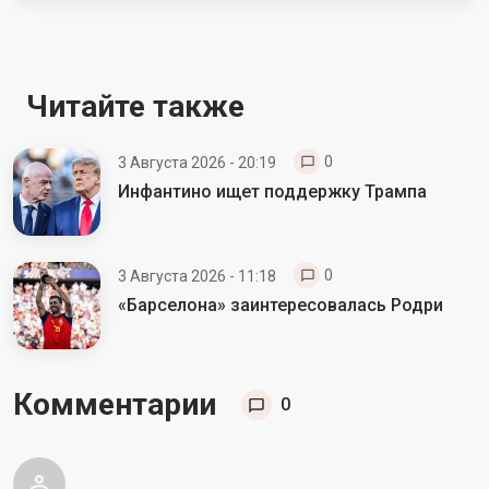
Читайте также
0
3 Августа 2026 - 20:19
Инфантино ищет поддержку Трампа
0
3 Августа 2026 - 11:18
«Барселона» заинтересовалась Родри
Комментарии
0