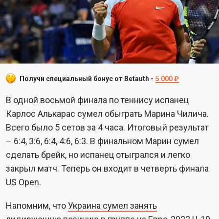
Получи специальный бонус от Betauth -
5 000 ₽
В одной восьмой финала по теннису испанец
Карлос Алькарас сумел обыграть Марина Чилича.
Всего было 5 сетов за 4 часа. Итоговый результат
– 6:4, 3:6, 6:4, 4:6, 6:3. В финальном Марин сумел
сделать брейк, но испанец отыгрался и легко
закрыл матч. Теперь он входит в четверть финала
US Open.
Напомним, что
Украина сумел занять