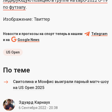
лидирующую позицию в группе на Евро-2022 U-19
по футзалу
.
Изображение: Твиттер
Новости и прогнозы на спорт теперь в нашем
Telegram
и на
Google News
US Open
По теме
Свитолина и Монфис выиграли парный матч-шоу
на US Open 2025
Эдуард Карнаух
6 Сентября 2022 - 20:38