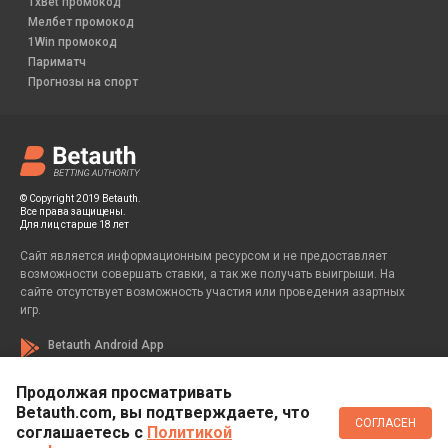
1xBet промокод
Мелбет промокод
1Win промокод
Париматч
Прогнозы на спорт
© Copyright 2019 Betauth.
Все права защищены.
Для лиц старше 18 лет
Сайт является информационным ресурсом и не предоставляет
возможности совершать ставки, а так же получать выигрыши. На
сайте отсутствует возможность участия или проведения азартных
игр.
Betauth Android App
Продолжая просматривать
Betauth.com, вы подтверждаете, что
Если вы заметили у себя признаки зависимости от азартных игр, вы
СОГЛАСЕН
всегда можете обратиться за помощью к специалисту:
соглашаетесь c
Политикой