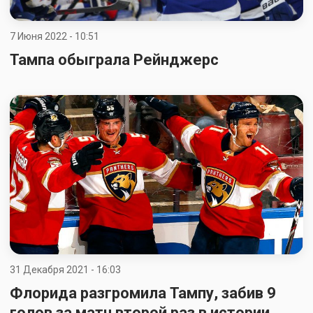
7 Июня 2022 - 10:51
Тампа обыграла Рейнджерс
31 Декабря 2021 - 16:03
Флорида разгромила Тампу, забив 9
голов за матч второй раз в истории