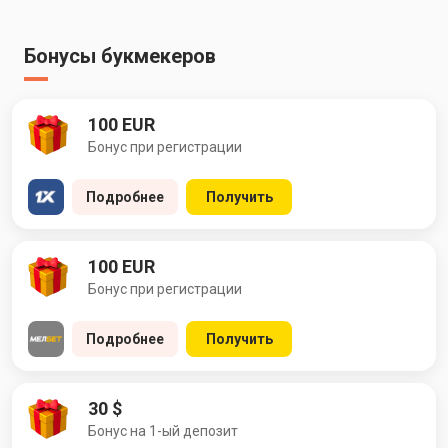
Бонусы букмекеров
100 EUR
Бонус при регистрации
Подробнее
Получить
100 EUR
Бонус при регистрации
Подробнее
Получить
30 $
Бонус на 1-ый депозит