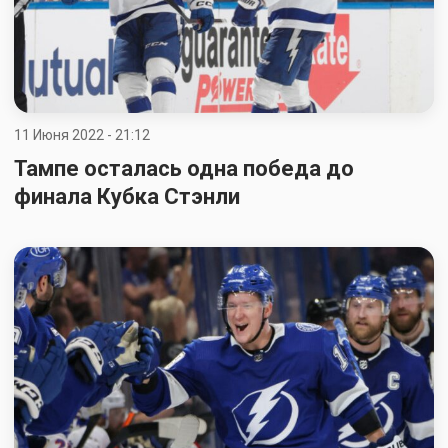
11 Июня 2022 - 21:12
Тампе осталась одна победа до
финала Кубка Стэнли