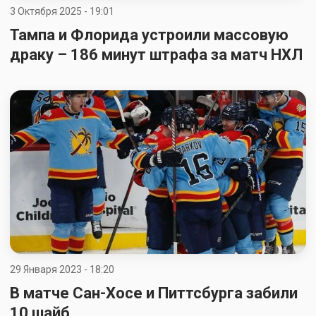
3 Октября 2025 - 19:01
Тампа и Флорида устроили массовую
драку – 186 минут штрафа за матч НХЛ
29 Января 2023 - 18:20
В матче Сан-Хосе и Питтсбурга забили
10 шайб