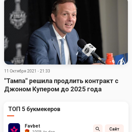
11 Октября 2021 - 21:33
"Тампа" решила продлить контракт с
Джоном Купером до 2025 года
ТОП 5 букмекеров
Favbet
Сайт
100% to dep