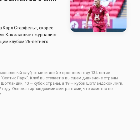
а Карл Старфельт, скорее
ии. Как заявляет журналист
ющим клубом 26-летнего
ональный клуб, отметивший в прошлом году 134-летие.
не “Селтик Парк”. Клуб выступает в высшем дивизионе страны —
отландии, 40 — кубок страны, и 19 — кубок Шотландской Лиги.
 году. Основан ирландскими эмигрантами, что заметно по
.