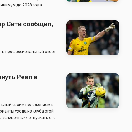
инимум до 2028 года.
р Сити сообщил,
ть профессиональный спорт.
нуть Реал в
ольный своим положением в
рианты ухода из клуба этой
 «сливочных» отпускать его