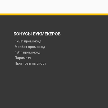
БОНУСЫ БУКМЕКЕРОВ
1xBet промокод
Мелбет промокод
1Win промокод
Париматч
Прогнозы на спорт