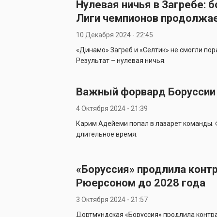
Нулевая ничья в Загребе: 
Лиги чемпионов продолжа
10 Декабря 2024 - 22:45
«Динамо» Загреб и «Селтик» не смогли по
Результат – нулевая ничья.
Важный форвард Боруссии 
4 Октября 2024 - 21:39
Карим Адейеми попал в лазарет команды. 
длительное время.
«Боруссия» продлила конт
Рюерсоном до 2028 года
3 Октября 2024 - 21:57
Дортмундская «Боруссия» продлила контра