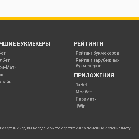
ЧШИЕ БУКМЕКЕРЫ
РЕЙТИНГИ
Бет
Рейтинг букмекеров
лбет
Рейтинг зарубежных
букмекеров
ри-Матч
in
ПРИЛОЖЕНИЯ
нлайн
1xBet
Мелбет
Париматч
1Win
т азартных игр, вы всегда можете обратиться за помощью к специалисту: