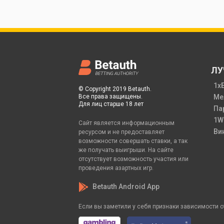
ЛУ
1х
© Copyright 2019 Betauth.
Все права защищены.
Ме
Для лиц старше 18 лет
Па
1W
Сайт является информационным
Ви
ресурсом и не предоставляет
возможности совершать ставки, а так
же получать выигрыши. На сайте
отсутствует возможность участия или
проведения азартных игр.
Betauth Android App
Если вы заметили у себя признаки зависимости о