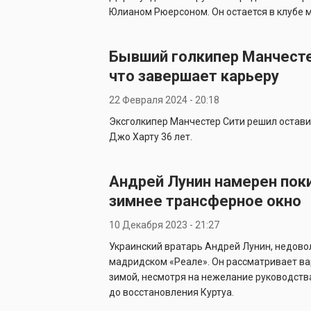
Юлианом Рюерсоном. Он остается в клубе м
Бывший голкипер Манчесте
что завершает карьеру
22 Февраля 2024 - 20:18
Эксголкипер Манчестер Сити решил остави
Джо Харту 36 лет.
Андрей Лунин намерен поки
зимнее трансферное окно
10 Декабря 2023 - 21:27
Украинский вратарь Андрей Лунин, недов
мадридском «Реале». Он рассматривает ва
зимой, несмотря на нежелание руководства
до восстановления Куртуа.