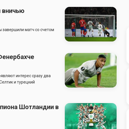
и вничью
ы завершили матч со счетом
 Фенербахче
оявляют интерес сразу два
 Селтик и турецкий
мпиона Шотландии в