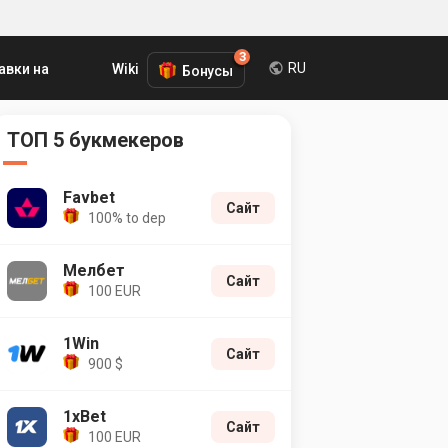
3
RU
авки на
Wiki
Бонусы
орт
ТОП 5 букмекеров
Favbet
Сайт
100% to dep
Мелбет
Сайт
100 EUR
1Win
Сайт
900 $
1xBet
Сайт
100 EUR