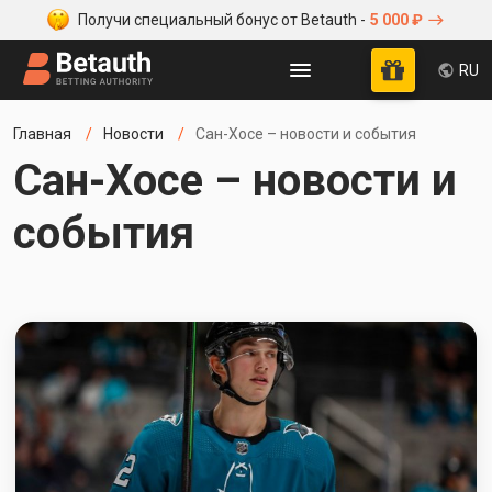
Получи специальный бонус от Betauth -
5 000 ₽
RU
Главная
Новости
Сан-Хосе – новости и события
Сан-Хосе – новости и
события