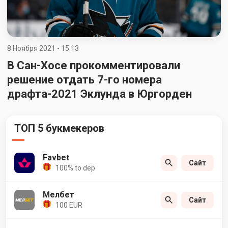
8 Ноября 2021 - 15:13
В Сан-Хосе прокомментировали
решение отдать 7-го номера
драфта-2021 Эклунда в Юргорден
ТОП 5 букмекеров
Favbet
Сайт
100% to dep
Мелбет
Сайт
100 EUR