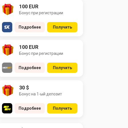
100 EUR
Бонус при регистрации
Подробнее
Получить
100 EUR
Бонус при регистрации
Подробнее
Получить
30 $
Бонус на 1-ый депозит
Подробнее
Получить