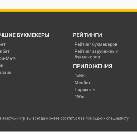
ЧШИЕ БУКМЕКЕРЫ
РЕЙТИНГИ
Бет
Рейтинг букмекеров
лбет
Рейтинг зарубежных
букмекеров
ри-Матч
in
ПРИЛОЖЕНИЯ
нлайн
1xBet
Мелбет
Париматч
1Win
т азартных игр, вы всегда можете обратиться за помощью к специалисту: