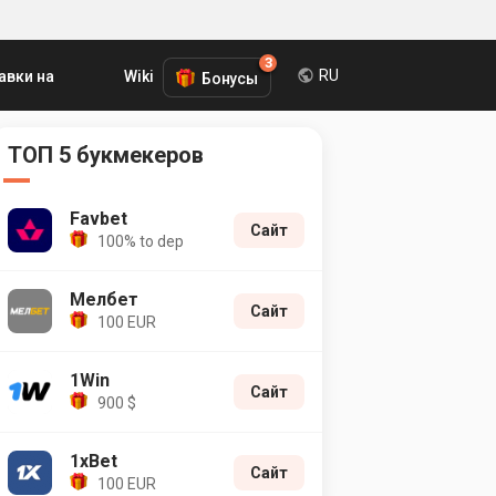
3
RU
авки на
Wiki
Бонусы
орт
ТОП 5 букмекеров
Favbet
Сайт
100% to dep
Мелбет
Сайт
100 EUR
1Win
Сайт
900 $
1xBet
Сайт
100 EUR