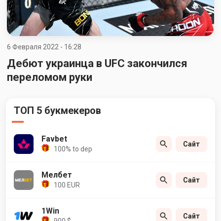
6 Февраля 2022 - 16:28
Дебют украинца в UFC закончился
переломом руки
ТОП 5 букмекеров
Favbet
Сайт
100% to dep
Мелбет
Сайт
100 EUR
1Win
Сайт
900 $