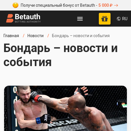
Получи специальный бонус от Betauth -
5 000 ₽
RU
Главная
Новости
Бондарь – новости и события
Бондарь – новости и
события