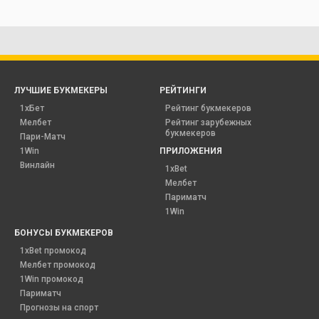
ЛУЧШИЕ БУКМЕКЕРЫ
РЕЙТИНГИ
1хБет
Рейтинг букмекеров
Мелбет
Рейтинг зарубежных
букмекеров
Пари-Матч
1Win
ПРИЛОЖЕНИЯ
Винлайн
1xBet
Мелбет
Париматч
1Win
БОНУСЫ БУКМЕКЕРОВ
1xBet промокод
Мелбет промокод
1Win промокод
Париматч
Прогнозы на спорт