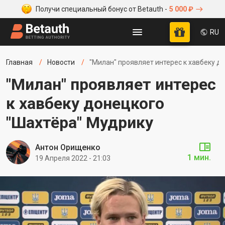
Получи специальный бонус от Betauth -
5 000 ₽
RU
Главная
Новости
"Милан" проявляет интерес к хавбеку д
"Милан" проявляет интерес
к хавбеку донецкого
"Шахтёра" Мудрику
Антон Орищенко
1 мин.
19 Апреля 2022 - 21:03