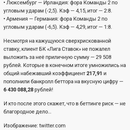
• Люксембург — Ирландия: фора Команды 2 по
угловым ударам (-2,5). Кэф — 4,15, итог — 2:8.
• Армения — Германия: фора Команды 2 по
угловым ударам (-6,5). Кэф — 4,29, итог — 1:8.
Несмотря на кажущуюся сверхрискованной
ставку, клиент БК «Лига Ставок» не пожалел
выложить за неё приличную сумму — 29 508
рублей. Которые в конечном итоге умножились на
общий набежавший коэффициент
217,91
и
пополнили банкролл беттора на вкусную цифру —
6 430 088,28
рублей!
И кто после этого скажет, что в беттинге риск — не
благородное дело...
Изображение: twitter.com