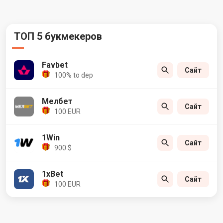
ТОП 5 букмекеров
Favbet
Сайт
100% to dep
Мелбет
Сайт
100 EUR
1Win
Сайт
900 $
1xBet
Сайт
100 EUR