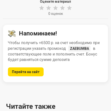
Оцените материал
0 оценок
Напоминаем!
Чтобы получить +6500 р. на счет необходимо при
регистрации указать промокод
в
ZAEBUMBA
соответствующее поле и пополнить счет. Бонус
будет равняться сумме депозита
Перейти на сайт
Читайте также