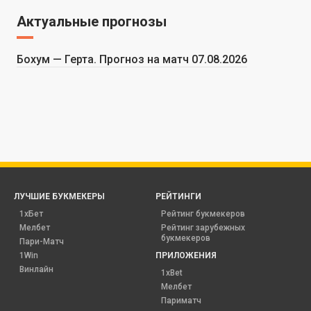
Актуальные прогнозы
Бохум — Герта. Прогноз на матч 07.08.2026
ЛУЧШИЕ БУКМЕКЕРЫ
РЕЙТИНГИ
1хБет
Рейтинг букмекеров
Мелбет
Рейтинг зарубежных
букмекеров
Пари-Матч
1Win
ПРИЛОЖЕНИЯ
Винлайн
1xBet
Мелбет
Париматч