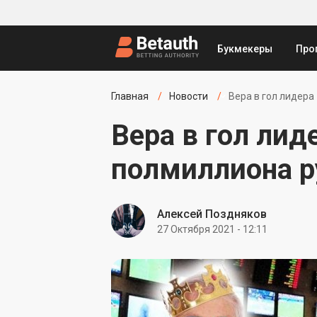
Букмекеры
Про
Топ Букмекеры
1xBet
Главная
Новости
Вера в гол лидера
Мелбет
Вера в гол лид
Париматч
полмиллиона р
1Win
Букмекеры
Алексей Поздняков
27 Октября 2021 - 12:11