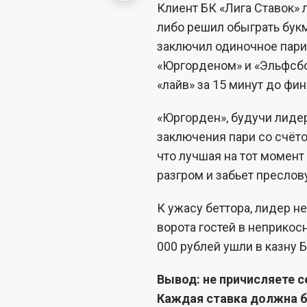
Клиент БК «Лига Ставок» 
либо решил обыграть бук
заключил одиночное пари
«Юргорденом» и «Эльфсбо
«лайв» за 15 минут до фи
«Юргорден», будучи лиде
заключения пари со счётом
что лучшая на тот момент
разгром и забьет преслов
К ужасу беттора, лидер н
ворота гостей в неприкос
000 рублей ушли в казну Б
Вывод: не причисляете с
Каждая ставка должна б