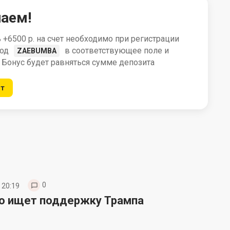
аем!
 +6500 р. на счет необходимо при регистрации
код
в соответствующее поле и
ZAEBUMBA
. Бонус будет равняться сумме депозита
йт
0
 20:19
о ищет поддержку Трампа