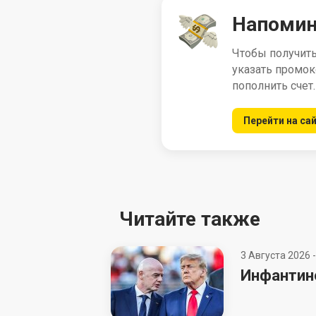
Напомин
Чтобы получить
указать промо
пополнить счет
Перейти на са
Читайте также
3 Августа 2026 -
Инфантин