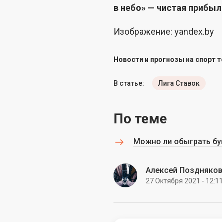
в небо» — чистая прибы
Изображение: yandex.by
Новости и прогнозы на спорт 
В статье:
Лига Ставок
По теме
Можно ли обыграть бу
Алексей Поздняко
27 Октября 2021 - 12:1