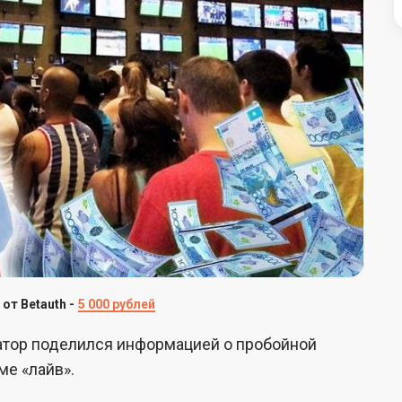
от Betauth -
5 000 рублей
атор поделился информацией о пробойной
ме «лайв».