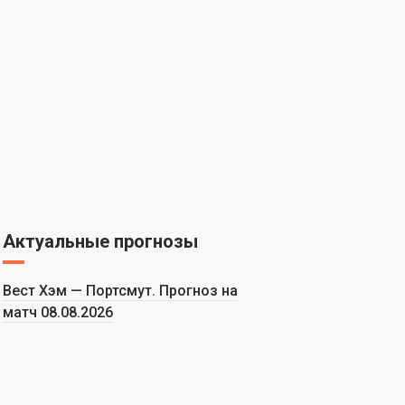
Актуальные прогнозы
Вест Хэм — Портсмут. Прогноз на
матч 08.08.2026