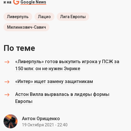
и на
Google News
Ливерпуль
Лацио
Лига Европы
Милинкович-Савич
По теме
«Ливерпуль» готов выкупить игрока у ПСЖ за
150 млн: он не нужен Энрике
«Интер» ищет замену защитникам
Астон Вилла вырвалась в лидеры формы
Европы
Антон Орищенко
19 Октября 2021 - 22:40