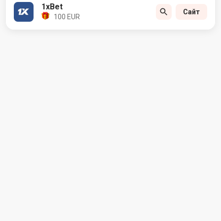
1xBet
Сайт
100 EUR