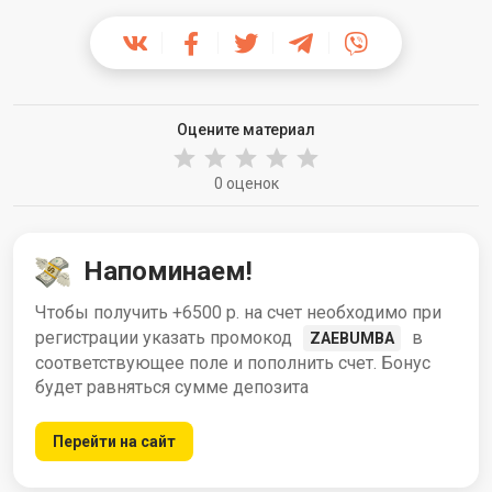
Оцените материал
0 оценок
Напоминаем!
Чтобы получить +6500 р. на счет необходимо при
регистрации указать промокод
в
ZAEBUMBA
соответствующее поле и пополнить счет. Бонус
будет равняться сумме депозита
Перейти на сайт