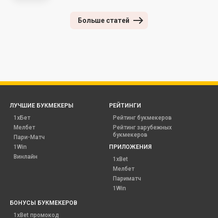
Больше статей
ЛУЧШИЕ БУКМЕКЕРЫ
РЕЙТИНГИ
1хБет
Рейтинг букмекеров
Мелбет
Рейтинг зарубежных
букмекеров
Пари-Матч
1Win
ПРИЛОЖЕНИЯ
Винлайн
1xBet
Мелбет
Париматч
1Win
БОНУСЫ БУКМЕКЕРОВ
1xBet промокод