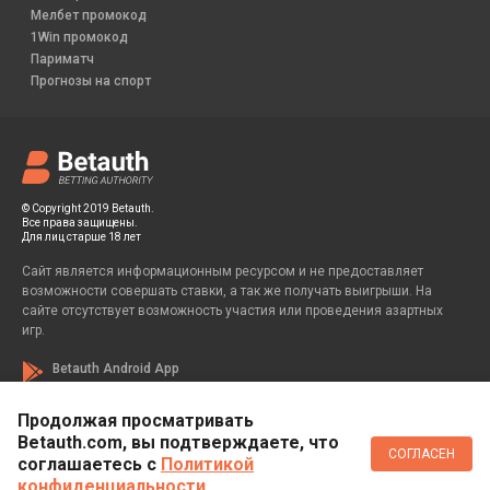
Мелбет промокод
1Win промокод
Париматч
Прогнозы на спорт
© Copyright 2019 Betauth.
Все права защищены.
Для лиц старше 18 лет
Сайт является информационным ресурсом и не предоставляет
возможности совершать ставки, а так же получать выигрыши. На
сайте отсутствует возможность участия или проведения азартных
игр.
Betauth Android App
Продолжая просматривать
Betauth.com, вы подтверждаете, что
Если вы заметили у себя признаки зависимости от азартных игр, вы
СОГЛАСЕН
всегда можете обратиться за помощью к специалисту:
соглашаетесь c
Политикой
конфиденциальности